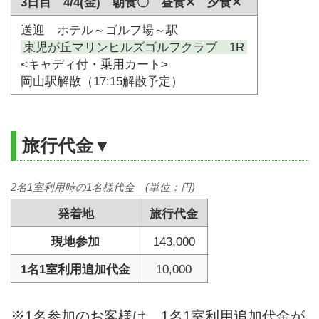
3日目 4/4(金) 朝食〇 昼食✕ 夕食✕
送迎 ホテル～ゴルフ場～駅
東児が丘マリンヒルズゴルフクラブ 1R
<キャディ付・乗用カート>
岡山駅解散（17:15解散予定）
旅行代金▼
2名1室利用時の1名様代金 (単位：円)
発着地
旅行代金
現地参加
143,000
1名1室利用追加代金
10,000
※1名参加のお客様は、1名1室利用追加代金が