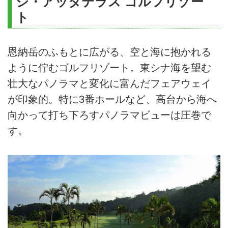
ジ・アッタテラス ゴルフリゾー
ト
恩納岳のふもとに広がる、空と海に抱かれる
ように佇むゴルフリゾート。東シナ海を望む
壮大なパノラマと変化に富んだフェアウェイ
が印象的。特に3番ホールなど、高台から海へ
向かって打ち下ろすパノラマビューは圧巻で
す。