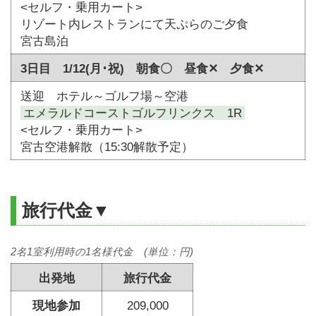
<セルフ・乗用カート>
リゾート内レストランにて天ぷらのご夕食
宮古島泊
3日目 1/12(月･祝) 朝食〇 昼食✕ 夕食✕
送迎 ホテル～ゴルフ場～空港
エメラルドコーストゴルフリンクス 1R
<セルフ・乗用カート>
宮古空港解散（15:30解散予定）
旅行代金▼
2名1室利用時の1名様代金 (単位：円)
出発地
旅行代金
現地参加
209,000