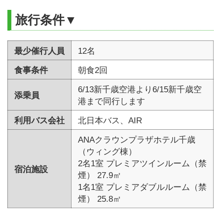
旅行条件▼
最少催行人員
12名
食事条件
朝食2回
6/13新千歳空港より6/15新千歳空
添乗員
港まで同行します
利用バス会社
北日本バス、AIR
ANAクラウンプラザホテル千歳
（ウィング棟）
2名1室 プレミアツインルーム（禁
宿泊施設
煙） 27.9㎡
1名1室 プレミアダブルルーム（禁
煙） 25.8㎡