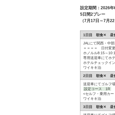
設定期間：2026年
5日間2プレー
（7月17日～7月2
1日目 朝食✕ 昼
JALにて関西・中部20
＝＝＝＝ 日付変
ホノルル8:15～10:
専用送迎車にてホ
ホテルチェックイン1
ワイキキ泊
2日目 朝食✕ 昼
送迎車にてゴルフ
設定コース 1R
<セルフ・乗用カー
ワイキキ泊
3日目 朝食✕ 昼
送迎車にてゴルフ