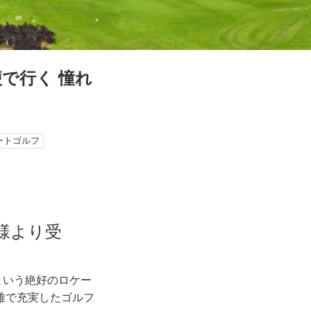
便で行く 憧れ
ートゴルフ
名様より受
という絶好のロケー
雅で充実したゴルフ