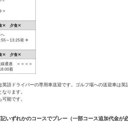
ト>
食✕ 夕食✕
港へ
55～13:25発 ✈
食✕ 夕食✕
更線通過 ＝＝＝＝
8:00着
は英語ドライバーの専用車送迎です。ゴルフ場への送迎車は英
となります。
も可能です。
下記いずれかのコースでプレー（一部コース追加代金が