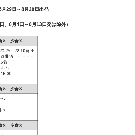
6月29日～8月29日出発
2日、8月4日～8月13日発は除外）
食✕ 夕食✕
:25～22:10発 ✈
更線通過 ＝＝＝＝
15着
テルへ
5:00
食✕ 夕食✕
場へ
ト>
食✕ 夕食✕
場へ