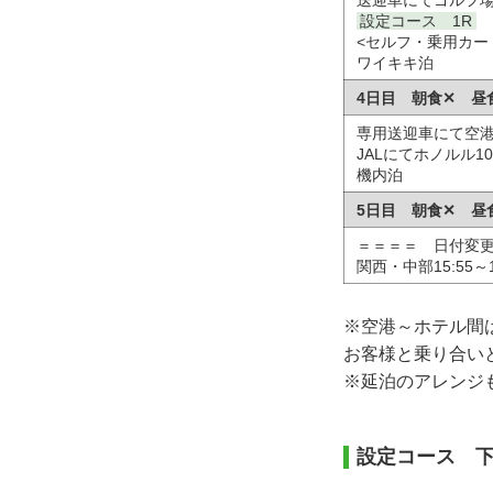
設定コース 1R
<セルフ・乗用カー
ワイキキ泊
4日目 朝食✕ 昼
専用送迎車にて空
JALにてホノルル10:
機内泊
5日目 朝食✕ 昼
＝＝＝＝ 日付変
関西・中部15:55～1
※空港～ホテル間
お客様と乗り合い
※延泊のアレンジ
設定コース 