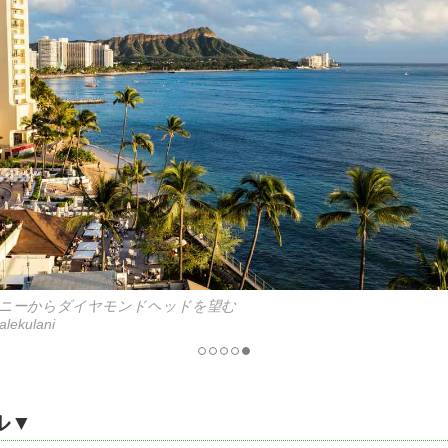
ニーからダイヤモンドヘッドを望む
alekulani
ル▼