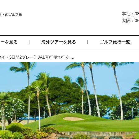
本社：03-
大阪：06-
アーを見る
海外ツアーを見る
ゴルフ旅行一覧
関西／中部発着 【ハワイ・5日間2プレー】JAL直行便で行く 憧れのハレクラニホテルに泊まるハワイゴルフ5日間