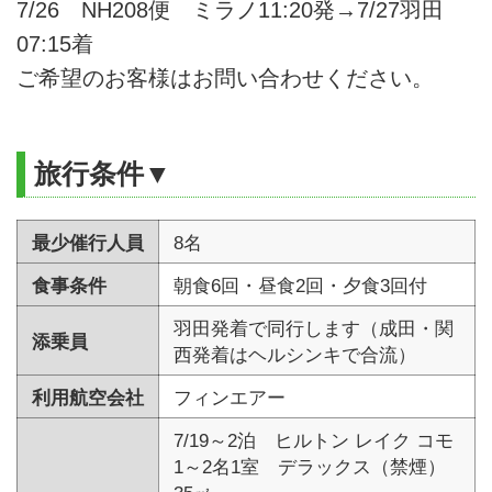
7/26 NH208便 ミラノ11:20発→7/27羽田
07:15着
ご希望のお客様はお問い合わせください。
旅行条件▼
最少催行人員
8名
食事条件
朝食6回・昼食2回・夕食3回付
羽田発着で同行します（成田・関
添乗員
西発着はヘルシンキで合流）
利用航空会社
フィンエアー
7/19～2泊 ヒルトン レイク コモ
1～2名1室 デラックス（禁煙）