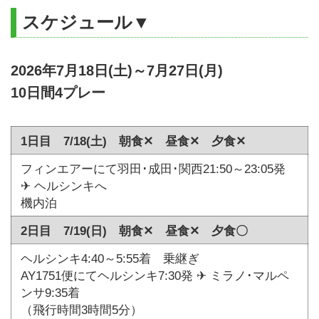
スケジュール▼
2026年7月18日(土)～7月27日(月)
10日間4プレー
1日目 7/18(土) 朝食✕ 昼食✕ 夕食✕
フィンエアーにて羽田･成田･関西21:50～23:05発
✈ ヘルシンキへ
機内泊
2日目 7/19(日) 朝食✕ 昼食✕ 夕食〇
ヘルシンキ4:40～5:55着 乗継ぎ
AY1751便にてヘルシンキ7:30発 ✈ ミラノ･マルペ
ンサ9:35着
（飛行時間3時間5分）