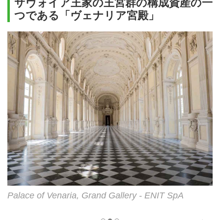
サヴォイア王家の王宮群の構成資産の一
つである「ヴェナリア宮殿」
 SpA
Royal Palace of Venaria Reale, interior of th
Church of Sant'Uberto - ENIT SpA