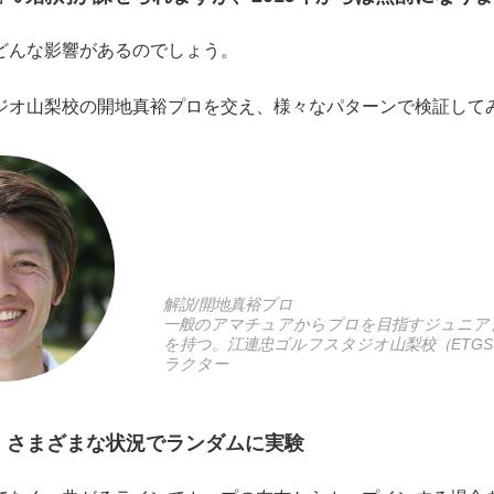
どんな影響があるのでしょう。
ジオ山梨校の開地真裕プロを交え、様々なパターンで検証して
解説/開地真裕プロ
一般のアマチュアからプロを目指すジュニア
を持つ。江連忠ゴルフスタジオ山梨校（ETG
ラクター
] さまざまな状況でランダムに実験