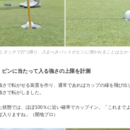
じタッチで打つ限り、入るべきパットがピンに弾かれることはなか
] ピンに当たって入る強さの上限を計測
強さで転がせる装置を作り、通常であればカップの縁を飛び出
強さで転がしました。
た状態では、ほぼ100％に近い確率でカップイン。「これまで
ば入りますね」（開地プロ）