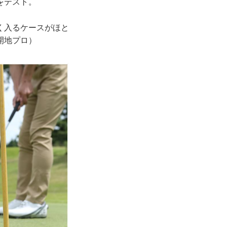
をテスト。
く入るケースがほと
開地プロ）