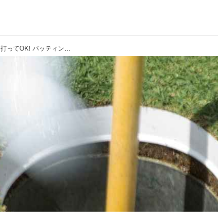
【パット】2019年からピンを抜かずに打ってOK! パッティングはどう変わる? 検証してみた