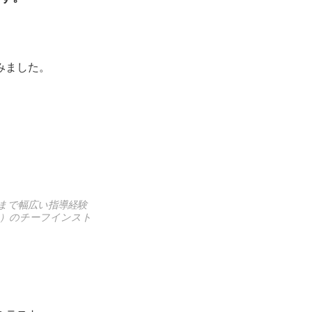
みました。
まで幅広い指導経験
S）のチーフインスト