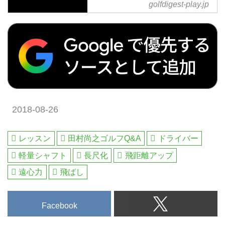
golfdigest-play.jp
距離が出るシャフトがグランディ
スタから登場！硬さやおすすめの
ポイントをプロゴルファーが紹介
2018-08-26
レッスン
田村尚之ゴルフQ&A
ドライバー
軽量シャフト
長尺化
飛距離アップ
遠心力
飛ばし
Facebook