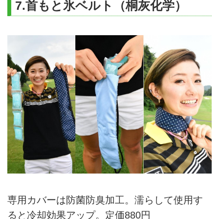
7.首もと氷ベルト（桐灰化学）
専用カバーは防菌防臭加工。濡らして使用す
ると冷却効果アップ。定価880円