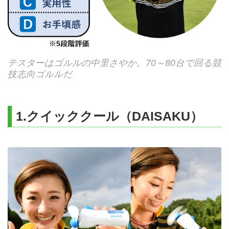
テスターはゴルルの中里さやか。70～80台で回る競
技志向ゴルルだ
1.クイッククール（DAISAKU）