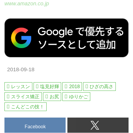
www.amazon.co.jp
2018-09-18
レッスン
塩見好輝
2018
ひざの高さ
スライス矯正
お尻
ゆりかご
こんどこの技！
Facebook