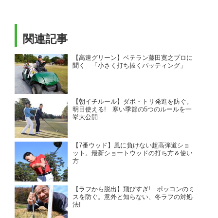
関連記事
【高速グリーン】ベテラン藤田寛之プロに
聞く 「小さく打ち抜くパッティング」
【朝イチルール】ダボ・トリ発進を防ぐ。
明日使える! 寒い季節の5つのルールを一
挙大公開
【7番ウッド】風に負けない超高弾道ショ
ット。最新ショートウッドの打ち方＆使い
方
【ラフから脱出】飛びすぎ! ポッコンのミ
スを防ぐ。意外と知らない、冬ラフの対処
法!