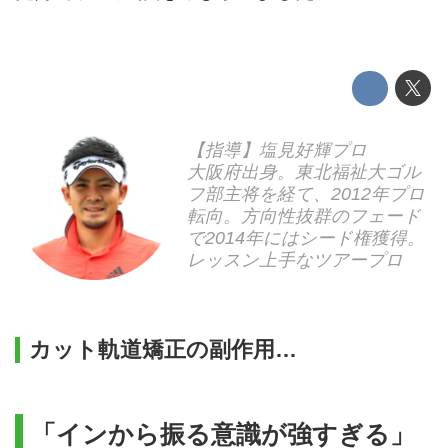
【指導】塩見好輝プロ
大阪府出身。東北福祉大ゴル
フ部主将を経て、2012年プロ
転向。方向性抜群のフェード
で2014年にはシード権獲得。
レッスン上手なツアープロ
カット軌道矯正の副作用…
「インから振る意識が強すぎる」