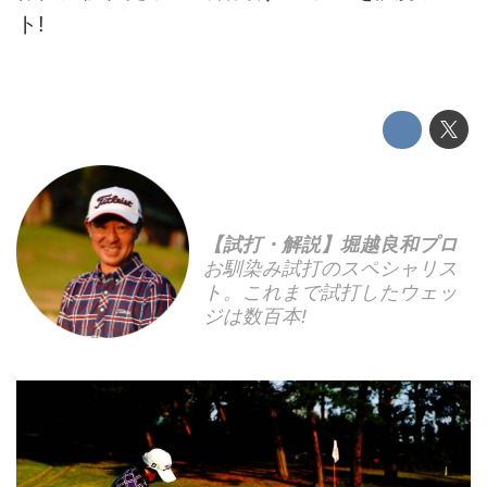
ト!
【試打・解説】堀越良和プロ
お馴染み試打のスペシャリス
ト。これまで試打したウェッ
ジは数百本!