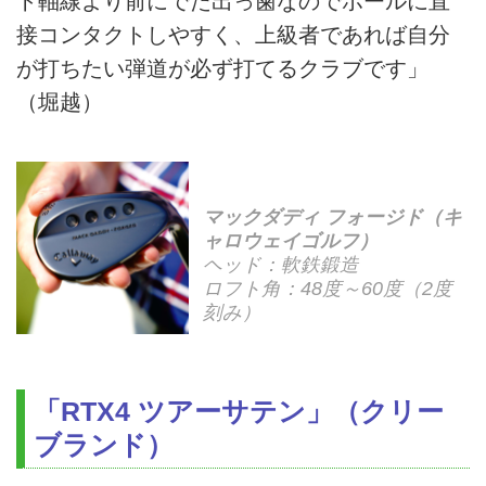
ト軸線より前にでた出っ歯なのでボールに直
接コンタクトしやすく、上級者であれば自分
が打ちたい弾道が必ず打てるクラブです」
（堀越）
マックダディ フォージド（キ
ャロウェイゴルフ）
ヘッド：軟鉄鍛造
ロフト角：48度～60度（2度
刻み）
「RTX4 ツアーサテン」（クリー
ブランド）