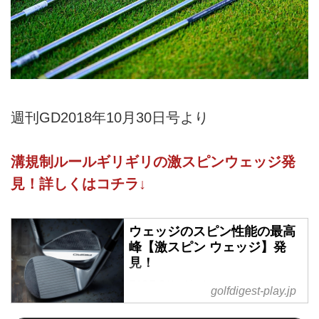
週刊GD2018年10月30日号より
溝規制ルールギリギリの激スピンウェッジ発
見！詳しくはコチラ↓
ウェッジのスピン性能の最高
峰【激スピン ウェッジ】発
見！
RIGRO(リグロ)フォージド ウェッ
golfdigest-play.jp
ジは、溝規制ルールの限界に肉薄
した激スピンを生むウェッジ！そ