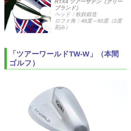
RTX4 ツアーサテン（クリー
ブランド）
ヘッド：軟鉄鍛造
ロフト角：48度～60度（2度
刻み）
「ツアーワールドTW-W」（本間
ゴルフ）