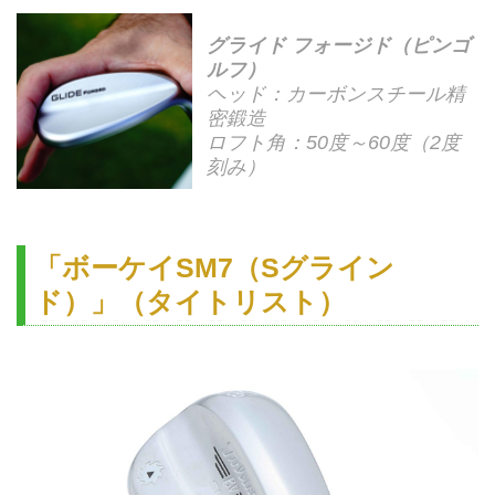
グライド フォージド（ピンゴ
ルフ）
ヘッド：カーボンスチール精
密鍛造
ロフト角：50度～60度（2度
刻み）
「ボーケイSM7（Sグライン
ド）」（タイトリスト）