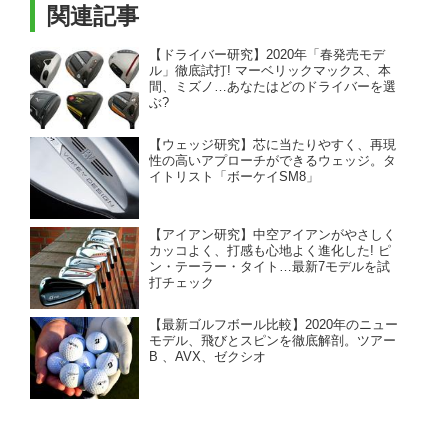
関連記事
【ドライバー研究】2020年「春発売モデ
ル」徹底試打! マーベリックマックス、本
間、ミズノ…あなたはどのドライバーを選
ぶ?
【ウェッジ研究】芯に当たりやすく、再現
性の高いアプローチができるウェッジ。タ
イトリスト「ボーケイSM8」
【アイアン研究】中空アイアンがやさしく
カッコよく、打感も心地よく進化した! ピ
ン・テーラー・タイト…最新7モデルを試
打チェック
【最新ゴルフボール比較】2020年のニュー
モデル、飛びとスピンを徹底解剖。ツアー
B 、AVX、ゼクシオ