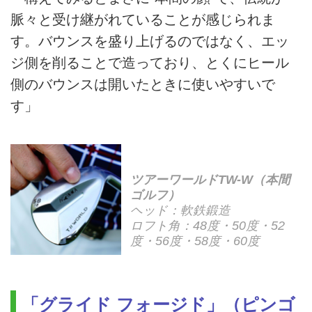
脈々と受け継がれていることが感じられま
す。バウンスを盛り上げるのではなく、エッ
ジ側を削ることで造っており、とくにヒール
側のバウンスは開いたときに使いやすいで
す」
ツアーワールドTW-W（本間
ゴルフ）
ヘッド：軟鉄鍛造
ロフト角：48度・50度・52
度・56度・58度・60度
「グライド フォージド」（ピンゴ