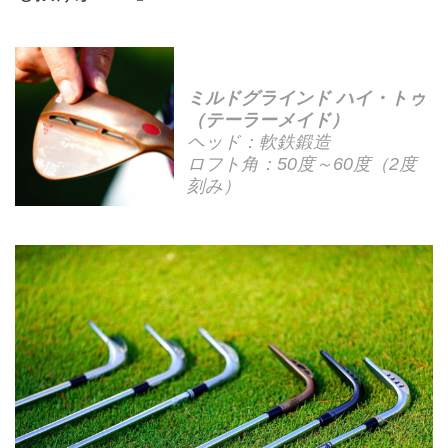
ミルドグラインド ハイ・トゥ
（テーラーメイド）
ヘッド：軟鉄鍛造
ロフト角：50度～60度（2度
刻み）