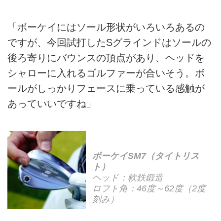
「ボーケイにはソール形状がいろいろあるの
ですが、今回試打したSグラインドはソールの
後ろ寄りにバウンスの頂点があり、ヘッドを
シャローに入れるゴルファーが合いそう。ボ
ールがしっかりフェースに乗っている感触が
あっていいですね」
ボーケイSM7（タイトリス
ト）
ヘッド：軟鉄鍛造
ロフト角：46度～62度（2度
刻み）