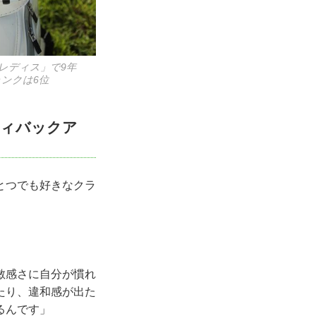
レディス」で9年
ランクは6位
ティバックア
とつでも好きなクラ
敏感さに自分が慣れ
たり、違和感が出た
るんです」