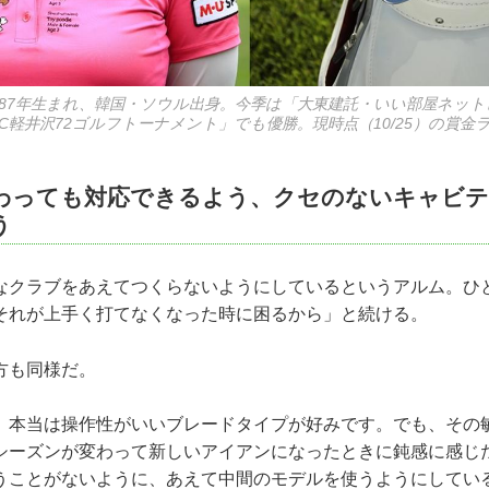
987年生まれ、韓国・ソウル出身。今季は「大東建託・いい部屋ネット
C軽井沢72ゴルフトーナメント」でも優勝。現時点（10/25）の賞金
わっても対応できるよう、クセのないキャビ
う
なクラブをあえてつくらないようにしているというアルム。ひ
それが上手く打てなくなった時に困るから」と続ける。
方も同様だ。
。本当は操作性がいいブレードタイプが好みです。でも、その
シーズンが変わって新しいアイアンになったときに鈍感に感じ
うことがないように、あえて中間のモデルを使うようにしてい