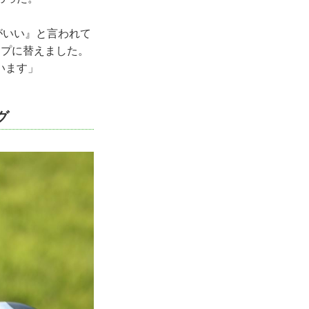
がいい』と言われて
イプに替えました。
います」
グ