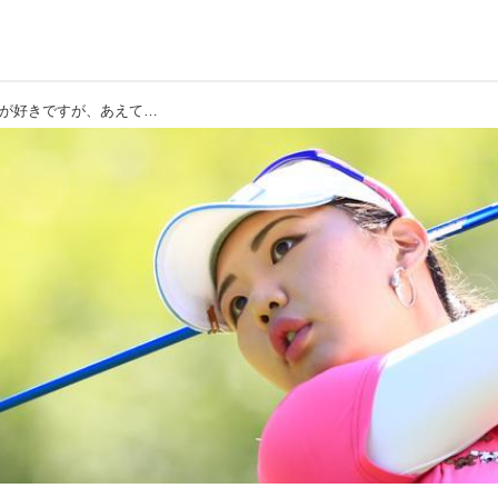
【ファン・アルム】「マッスルバックが好きですが、あえてキャビティバックのアイアンを使います」、そのワケは……。