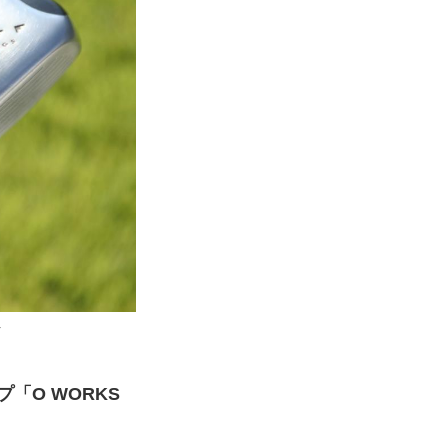
た
「O WORKS