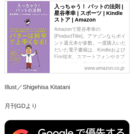
入っちゃう！ パットの法則 |
星谷孝幸 | スポーツ | Kindle
ストア | Amazon
Amazonで星谷孝幸の
{ProductTitle}。アマゾンならポイ
ント還元本が多数。一度購入いた
だいた電子書籍は、Kindleおよび
Fire端末、スマートフォンやタブ
レットなど、様々な端末でもお楽
www.amazon.co.jp
しみいただけます。
Illust／Shigehisa Kitatani
月刊GDより