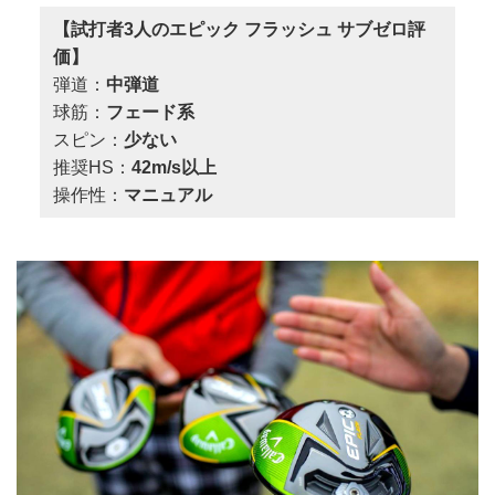
【試打者3人のエピック フラッシュ サブゼロ評
価】
弾道：
中弾道
球筋：
フェード系
スピン：
少ない
推奨HS：
42m/s以上
操作性：
マニュアル