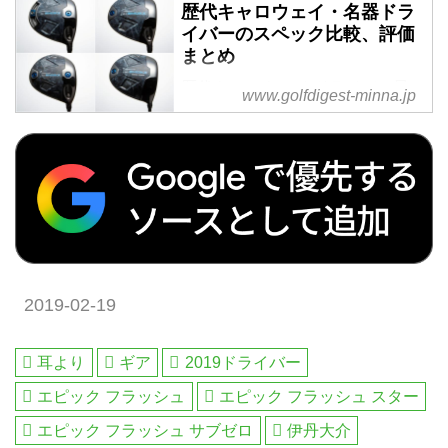
歴代キャロウェイ・名器ドラ
イバーのスペック比較、評価
まとめ
歴代キャロウェイ ドライバー最
www.golfdigest-minna.jp
新ヘッドデータ評価一覧です。キ
ャロウェイ名器のスペックを比較
し中古などクラブ選びの参考に!
2019-02-19
耳より
ギア
2019ドライバー
エピック フラッシュ
エピック フラッシュ スター
エピック フラッシュ サブゼロ
伊丹大介