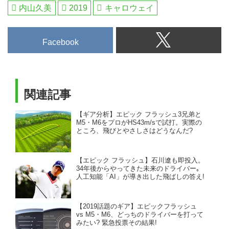
内山久美
2019
キャロウェイ
Facebook
関連記事
【ギア分析】エピック フラッシュ3兄弟と
M5・M6をプロがHS43m/sで試打。実際の
ところ、飛びとやさしさはどうなんだ?
【エピック フラッシュ】石川遼も即投入。
34年後からやってきた未来のドライバー｡
人工知能「AI」が導き出した飛ばしの答え!
【2019話題のギア】エピックフラッシュ
vs M5・M6、どっちのドライバーを打って
みたい? 緊急投票その結果!