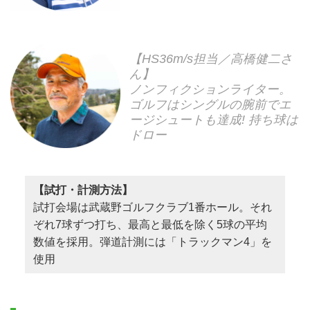
【HS36m/s担当／高橋健二さ
ん】
ノンフィクションライター。
ゴルフはシングルの腕前でエ
ージシュートも達成! 持ち球は
ドロー
【試打・計測方法】
試打会場は武蔵野ゴルフクラブ1番ホール。それ
ぞれ7球ずつ打ち、最高と最低を除く5球の平均
数値を採用。弾道計測には「トラックマン4」を
使用