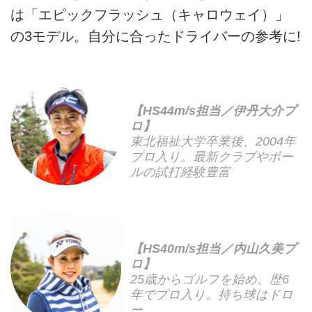
は「エピックフラッシュ（キャロウェイ）」
の3モデル。自分に合ったドライバーの参考に!
【HS44m/s担当／伊丹大介プ
ロ】
東北福祉大学卒業後、2004年
プロ入り。最新クラブやボー
ルの試打経験豊富
【HS40m/s担当／内山久美プ
ロ】
25歳からゴルフを始め、歴6
年でプロ入り。持ち球はドロ
ー