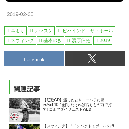
2019-02-28
耳より
レッスン
ビハインド・ザ・ボール
スウィング
基本のき
湯原信光
2019
Facebook
関連記事
【通勤GD】迷ったとき、ユハラに帰
れ!Vol.10 飛ばしたければ右ももの前で打
て! ゴルフダイジェストWEB
【スウィング】「インパクトでボールを押