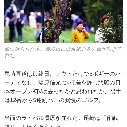
風に折られた木。最終日には台風並みの風が吹き荒
れた
尾崎直道は最終日、アウトだけで6ボギーのバ
ーディなし。湯原信光に4打差を許し悲願の日
本オープン初Vは去ったかと思われたが、後半
は12番から5連続パーの我慢のゴルフ。
当面のライバル湯原が崩れた。尾崎は「作戦
勝ち」とほくそえんだ。