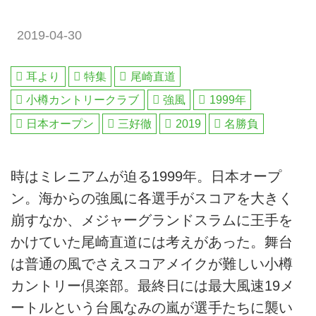
2019-04-30
耳より
特集
尾崎直道
小樽カントリークラブ
強風
1999年
日本オープン
三好徹
2019
名勝負
時はミレニアムが迫る1999年。日本オープ
ン。海からの強風に各選手がスコアを大きく
崩すなか、メジャーグランドスラムに王手を
かけていた尾崎直道には考えがあった。舞台
は普通の風でさえスコアメイクが難しい小樽
カントリー倶楽部。最終日には最大風速19メ
ートルという台風なみの嵐が選手たちに襲い