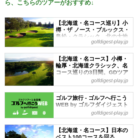
ら、こちらのツアーがおすすめ↓
【北海道・名コース巡り】小
樽・ザ ノース・ブルックス・
島松・クラシック。北の大地
golfdigest-play.jp
を代表する5コースでプレー
BEST GOLF IN 北海道5日間
ゴルフダイジェスト特選ツア
【北海道・名コース】小樽・
ー - ゴルフへ行こうWEB by
輪厚・北海道クラシック、名
ゴルフダイジェスト
コース巡りの3日間。GDツア
ースペシャル企画3ラウンド -
2019年8月11日～8月15日 羽
golfdigest-play.jp
ゴルフへ行こうWEB by ゴル
田・中部・関空・伊丹・神戸発
フダイジェスト
着 添乗員同行 1名様より受付
ゴルフ旅行 - ゴルフへ行こう
北海道の人気コースを一挙に回る
2019年9月16日～9月18日 羽
WEB by ゴルフダイジェスト
旅企画「BEST GOLF IN 北海
田・中部・関空・伊丹発着 添乗
golfdigest-play.jp
ゴルフ旅行 の記事一覧 - 沖縄から
道」。「北海道ブルックスCC」
員同行 1名様より受付北海道の
北海道まで全国の国内ゴルフ旅
「小樽CC新コース」「札幌国際
名コースといえば、まず頭に浮か
行、ハワイ・北南米・英国・スコ
【北海道・名コース】日本の
CC島松コース」「ザ・ノース
ぶのが「北海道クラシック」「輪
ットランド・欧州・タイ・マレー
ベスト100コースを回る。
CC」「北海道クラシックGC」。
厚」「小樽」の3コースというゴ