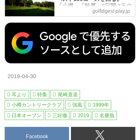
シアなど世界中の海外ゴルフ旅行
「小樽」「輪厚」2日間 2ラウ
なんとも贅沢なこの5コースをベ
ルファーも多いのではないでしょ
golfdigest-play.jp
をご案内。ゴルフ場会員権の売
ンド - ゴルフへ行こうWEB
ストシーズンに一挙プレーできる
うか。一生の思い出になるであろ
by ゴルフダイジェスト
買、ゴルフダイジェストだけのお
のは、GDツアーセンターのこの
う、名コース巡りの3日間です。
得なメンバーシップ情報。初心
企画だけです!
[ツアーコード G-10639 北海道王
2019年6月～9月 2日間 羽田・中
者・アベレージから上級者も楽し
[ツアーコード G-10632 BEST
道3日間]
部・関空・伊丹発着 2名様より
める厳選ゴルフ特集を毎日配信。
GOLF IN 北海道5日間]
受付
編集の目利きが作るゴルフダイジ
お問い合わせはこちら
ゴルフダイジェスト「Choice」誌
ェストの公式総合サイト・ゴルフ
「Cho...
が、年に一度発表する「日本のベ
へ行こうWEB by ゴルフダイジェ
スト100コース」。コースランキ
スト
ングの企画では日本で最も長い歴
2019-04-30
史を持ちます。その2019年度の
ベスト100コースが発表され、
「小樽カントリー倶楽部 新コー
耳より
特集
尾崎直道
ス」はトップ10、「札幌ゴルフ倶
小樽カントリークラブ
強風
1999年
楽部 輪厚コース」はセカンド20
日本オープン
三好徹
2019
名勝負
に選ばれました。コースレイアウ
ト、コースコンディション、景
観、クラブハウス…といった数々
Facebook
の項目で、識者に認められた、北