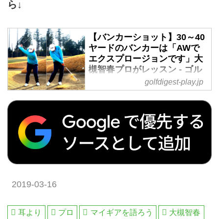
ら↓
【バンカーショット】30～40
ヤードのバンカーは「AWで
エクスプロージョンです」大
槻智春プロがレッスン - ゴル
フへ行こうWEB by ゴルフダ
golfdigest-play.jp
イジェスト
バンカーが大得意という大槻智春
プロのバンカーレッスン第2回。
「ピンまで距離が遠いバンカーシ
ョットは番手を替えるのが一番で
す」とアドバイス。実戦でのコツ
を大槻プロに聞いた。
2019-03-16
耳より
プロ
マイギアを語ろう
大槻智春