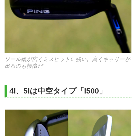
ソール幅が広くミスヒットに強い。高くキャリーが
出るのも特徴だ
4I、5Iは中空タイプ「i500」