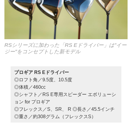
RSシリーズに加わった「RS Eドライバー」は"イー
ジー"をコンセプトした新モデル
プロギア RS Eドライバー
◎ロフト角／9.5度、10.5度
◎体積／460cc
◎シャフト／RS E専用スピーダー エボリューシ
ョン for プロギア
◎フレックス／S、SR、 R ◎長さ／45.5インチ
◎重さ／約308グラム（フレックスS）