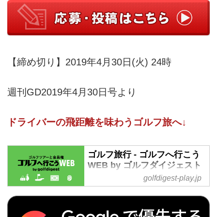
【締め切り】2019年4月30日(火) 24時
週刊GD2019年4月30日号より
ドライバーの飛距離を味わうゴルフ旅へ↓
ゴルフ旅行 - ゴルフへ行こう
WEB by ゴルフダイジェスト
golfdigest-play.jp
ゴルフ旅行 の記事一覧 - 沖縄から
北海道まで全国の国内ゴルフ旅
行、ハワイ・北南米・英国・スコ
ットランド・欧州・タイ・マレー