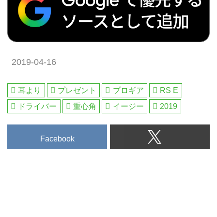
シアなど世界中の海外ゴルフ旅行
をご案内。ゴルフ場会員権の売
買、ゴルフダイジェストだけのお
得なメンバーシップ情報。初心
者・アベレージから上級者も楽し
2019-04-16
める厳選ゴルフ特集を毎日配信。
編集の目利きが作るゴルフダイジ
ェストの公式総合サイト・ゴルフ
耳より
プレゼント
プロギア
RS E
へ行こうWEB by ゴルフダイジェ
ドライバー
重心角
イージー
2019
スト
Facebook