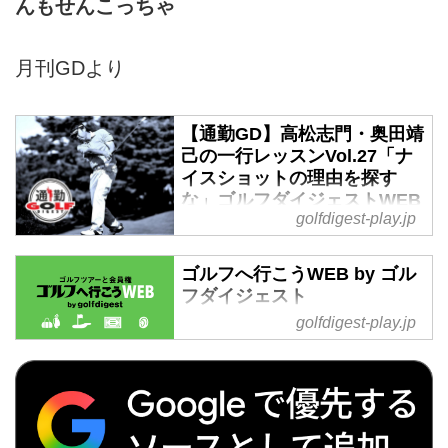
んもせんこっちゃ
月刊GDより
【通勤GD】高松志門・奥田靖
己の一行レッスンVol.27「ナ
イスショットの理由を探す
な」ゴルフダイジェストWEB
golfdigest-play.jp
- ゴルフへ行こうWEB by ゴ
ルフダイジェスト
ゴルフへ行こうWEB by ゴル
「よっしゃ! と思って固めよう
フダイジェスト
とした瞬間にもうあきまへん」。
今週の通勤GDは、高松志門プロ
golfdigest-play.jp
沖縄から北海道まで全国の国内ゴ
と奥田靖己プロによる名師弟「一
ルフ旅行、ハワイ・北南米・英
行レッスン」です。その第二十六
国・スコットランド・欧州・タ
話。
イ・マレーシアなど世界中の海外
【通勤GD】通勤GDとは‟通勤ゴ
ゴルフ旅行をご案内。ゴルフ場会
ルフダイジェスト”の略。世のサ
員権の売買、ゴルフダイジェスト