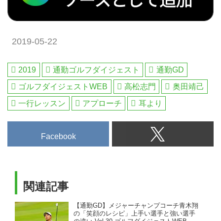
ラリーマンゴルファーをシングル
だけのお得なメンバーシップ情
に導くために、月曜日から金曜日
報。初心者・アベレージから上級
（土曜日）までの夕方に配信する
者も楽しめる厳選ゴルフ特集を毎
上達企画。帰りの電車内で、もし
2019-05-22
日配信。編集の目利きが作るゴル
くは翌朝の通勤中、スコアアップ
フダイジェストの公式総合サイ
のヒントを見つけてください。
ト・ゴルフへ行こうWEB by ゴル
2019
通勤ゴルフダイジェスト
通勤GD
【ゴルフ芸人 高松志門】
フダイジェスト
1951年生まれ。橘田規に師事し
ゴルフダイジェストWEB
高松志門
奥田靖己
水平打法から独自の理論を展開。
一行レッスン
アプローチ
耳より
多彩な技...
Facebook
関連記事
【通勤GD】メジャーチャンプコーチ青木翔
の「笑顔のレシピ」上手い選手と強い選手