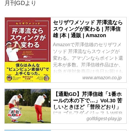
月刊GDより
セリザワメソッド 芹澤流なら
スウィングが変わる | 芹澤信
雄 |本 | 通販 | Amazon
Amazonで芹澤信雄のセリザワメ
ソッド 芹澤流ならスウィングが
変わる。アマゾンならポイント還
元本が多数。芹澤信雄作品ほか、
お急ぎ便対象商品は当日お届けも
www.amazon.co.jp
可能。またセリザワメソッド 芹
澤流ならスウィングが変わるもア
マゾン配送商品なら通常配送無
【通勤GD】芹澤信雄「1番ホ
料。
ールの木の下で…」Vol.30 苦
しいときほど「普段どおり」
に‼ ゴルフダイジェストWEB
golfdigest-play.jp
- ゴルフへ行こうWEB by ゴ
ルフダイジェスト