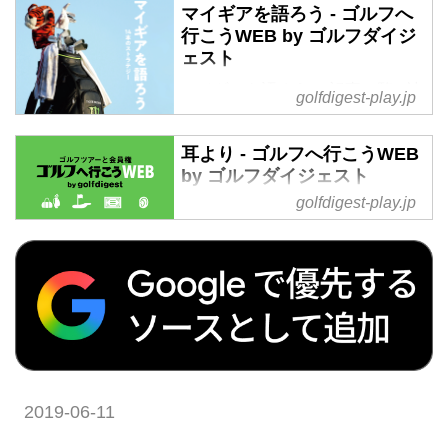
マイギアを語ろう - ゴルフへ
調子が良くてベストスコアが出そ
行こうWEB by ゴルフダイジ
うなときは、ついつい欲張って長
ェスト
いパー5を2オンさせようとしてみ
たり、逆に慎重になりすぎて乗せ
マイギアを語ろう の記事一覧 - 沖
golfdigest-play.jp
られるところを刻んでしまったり
縄から北海道まで全国の国内ゴル
するもの。そんなときほど「普段
フ旅行、ハワイ・北南米・英国・
耳より - ゴルフへ行こうWEB
どおり」のプレーをすることが大
スコットランド・欧州・タイ・マ
by ゴルフダイジェスト
事。
レーシアなど世界中の海外ゴルフ
golfdigest-play.jp
旅行をご案内。ゴルフ場会員権の
耳より の記事一覧 - 沖縄から北海
売買、ゴルフダイジェストだけの
道まで全国の国内ゴルフ旅行、ハ
お得なメンバーシップ情報。初心
ワイ・北南米・英国・スコットラ
者・アベレージから上級者も楽し
ンド・欧州・タイ・マレーシアな
める厳選ゴルフ特集を毎日配信。
ど世界中の海外ゴルフ旅行をご案
編集の目利きが作るゴルフダイジ
内。ゴルフ場会員権の売買、ゴル
ェストの公式総合サイト・ゴルフ
フダイジェストだけのお得なメン
へ行こうWEB by ゴルフダイジェ
バーシップ情報。初心者・アベレ
スト
ージから上級者も楽しめる厳選ゴ
2019-06-11
ルフ特集を毎日配信。編集の目利
きが作るゴルフダイジェストの公