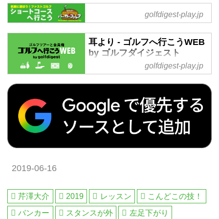
国内ゴルフ旅行、ハワイ・北南
ショートコース - ゴルフへ行
米・英国・スコットランド・欧
golfdigest-play.jp
こうWEB by ゴルフダイジェ
州・タイ・マレーシアなど世界中
スト
の海外ゴルフ旅行をご案内。ゴル
耳より - ゴルフへ行こうWEB
フ場会員権の売買、ゴルフダイジ
ショートコース の記事一覧 - 沖縄
by ゴルフダイジェスト
ェストだけのお得なメンバーシッ
から北海道まで全国の国内ゴルフ
golfdigest-play.jp
耳より の記事一覧 - 沖縄から北海
プ情報。初心者・アベレージから
旅行、ハワイ・北南米・英国・ス
道まで全国の国内ゴルフ旅行、ハ
上級者も楽しめる厳選ゴルフ特集
コットランド・欧州・タイ・マレ
ワイ・北南米・英国・スコットラ
を毎日配信。編集の目利きが作る
ーシアなど世界中の海外ゴルフ旅
ンド・欧州・タイ・マレーシアな
ゴルフダイジェストの公式総合サ
行をご案内。ゴルフ場会員権の売
ど世界中の海外ゴルフ旅行をご案
イト・ゴルフへ行こうWEB by ゴ
買、ゴルフダイジェストだけのお
内。ゴルフ場会員権の売買、ゴル
ルフダイジェスト
得なメンバーシップ情報。初心
フダイジェストだけのお得なメン
者・アベレージから上級者も楽し
バーシップ情報。初心者・アベレ
める厳選ゴルフ特集を毎日配信。
ージから上級者も楽しめる厳選ゴ
編集の目利きが作るゴルフダイジ
2019-06-16
ルフ特集を毎日配信。編集の目利
ェストの公式総合サイト・ゴルフ
きが作るゴルフダイジェストの公
へ行こうWEB by ゴルフダイジェ
式総合サイト・ゴルフへ行こう
スト
芹澤大介
2019
レッスン
こんどこの技！
WEB by ゴルフダイジェスト
バンカー
スタンスが外
左足下がり