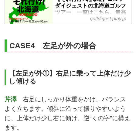
ダイジェストの北海道ゴルフ
ツアー、一覧はこちら。最高
golfdigest-play.jp
のコースが待っています! - ゴ
ルフへ行こうWEB by ゴルフ
ダイジェスト
ゴルフダイジェストツアーセンタ
CASE4 左足が外の場合
ーでは「それ行け! 北海道」と銘
打って、名コース揃いのゴルフ旅
行を数多く用意しています。夏は
涼しく芝生は最高のコンディショ
【左足が外①】右足に乗って上体だけ少
ン、秋はいち早く紅葉ゴルフも楽
し傾ける
しめます。今シーズンの北海道ゴ
ルフ旅行「一覧」、最高のコース
が待っています。
芹澤
右足にしっかり体重をかけ、バランス
よく立ちます。傾斜に沿って振りやすいよう
に、上体だけ少し右に傾け、逆“くの字”に構え
ます。