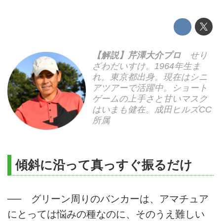
【解説】芹澤大介プロ
せり
ざわだいすけ。1964年生ま
れ。東京都出身。現在はシニ
アツアーで活躍中。ショート
ゲームの上手さと甘いマスク
はいまも健在。成田ヒルズCC
所属
傾斜に沿って真っすぐ振るだけ
── グリーン周りのバンカーは、アマチュア
にとっては悩みの種なのに、そのうえ難しい