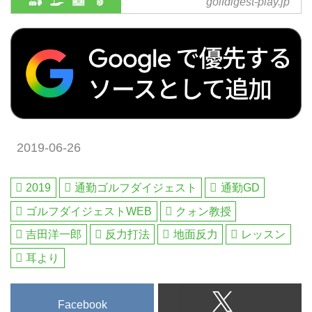
golfdigest-play.jp
買、ゴルフダイジェストだけのお
沖縄から北海道まで全国の国内ゴ
で鋭く分析、「より優良な」ゴル
得なメンバーシップ情報。初心
ルフ旅行、ハワイ・北南米・英
フ会員権を選定いたします。
者・アベレージから上級者も楽し
国・スコットランド・欧州・タ
める厳選ゴルフ特集を毎日配信。
イ・マレーシアなど世界中の海外
編集の目利きが作るゴルフダイジ
ゴルフ旅行をご案内。ゴルフ場会
ェストの公式総合サイト・ゴルフ
員権の売買、ゴルフダイジェスト
へ行こうWEB by ゴルフダイジェ
だけのお得なメンバーシップ情
スト
報。初心者・アベレージから上級
者も楽しめる厳選ゴルフ特集を毎
2019-06-26
日配信。編集の目利きが作るゴル
フダイジェストの公式総合サイ
ト・ゴルフへ行こうWEB by ゴル
2019
通勤ゴルフダイジェスト
通勤GD
フダイジェスト
ゴルフダイジェストWEB
クォン教授
吉田洋一郎
反力打法
地面反力
レッスン
耳より
Facebook