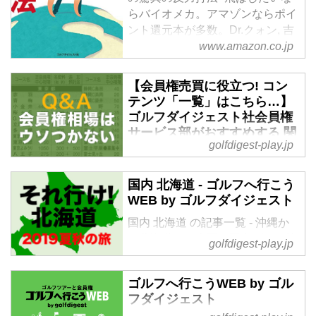
らバイオメカ。アマゾンならポイ
ント還元本が多数。Dr.クォン, 吉
田洋一郎作品ほか、お急ぎ便対象
www.amazon.co.jp
商品は当日お届けも可能。また驚
異の反力打法~飛ばしたいならバ
【会員権売買に役立つ! コン
イオメカもアマゾン配送商品なら
テンツ「一覧」はこちら…】
通常配送無料。
ゴルフダイジェスト社会員権
サービス部がおすすめする 関
golfdigest-play.jp
東 関西「優良コース」情報 -
ゴルフへ行こうWEB by ゴル
フダイジェスト
国内 北海道 - ゴルフへ行こう
WEB by ゴルフダイジェスト
ゴルフダイジェスト社会員権サー
ビス部は1962年より「会員権取
国内 北海道 の記事一覧 - 沖縄か
引業」をスタートしました。
ら北海道まで全国の国内ゴルフ旅
golfdigest-play.jp
2019年で57年、10万件超の成約
行、ハワイ・北南米・英国・スコ
をお手伝させていただきました。
ットランド・欧州・タイ・マレー
当コラム【会員権相場はウソつか
ゴルフへ行こうWEB by ゴル
シアなど世界中の海外ゴルフ旅行
フダイジェスト
ない】では、会員権売買の最前線
をご案内。ゴルフ場会員権の売
に流れるあらゆる情報をプロ目線