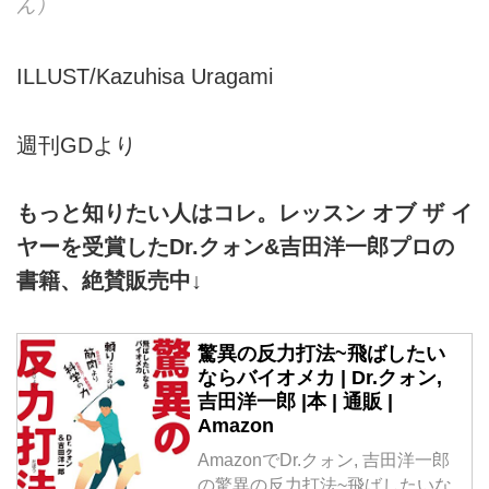
ん）
ILLUST/Kazuhisa Uragami
週刊GDより
もっと知りたい人はコレ。レッスン オブ ザ イ
ヤーを受賞したDr.クォン&吉田洋一郎プロの
書籍、絶賛販売中↓
驚異の反力打法~飛ばしたい
ならバイオメカ | Dr.クォン,
吉田洋一郎 |本 | 通販 |
Amazon
AmazonでDr.クォン, 吉田洋一郎
の驚異の反力打法~飛ばしたいな