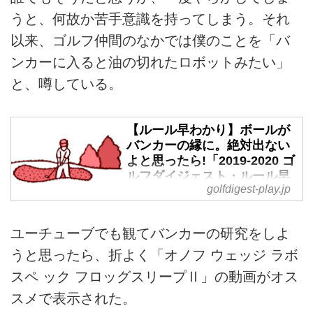
うと、何故か苦手意識を持ってしまう。それ
以来、ゴルフ仲間のなかでは僕のことを「バ
ンカーに入ると油の切れたロボットみたい」
と、噂している。
【ルール早わかり】ボールが
バンカーの縁に。絶対出ない
よと思ったら!「2019-2020 ゴ
ルフダイジェスト・ルール早
golfdigest-play.jp
わかり集」 - ゴルフへ行こう
WEB by ゴルフダイジェスト
2019年より適用された新ルー
ユーチューブでも観てバンカーの研究をしよ
ル。「2019-2020 GOLFDIGEST
うと思ったら、折よく「オノフ ウェッジ ラボ
ゴルフルール早わかり集」より、
スペ ック フロッグスリープⅡ」の動画がオス
ぜひ知っておきたい改訂ポイント
をピックアップ! 今回はバンカー
スメで表示された。
ショットが苦手の人にぜひ読んで