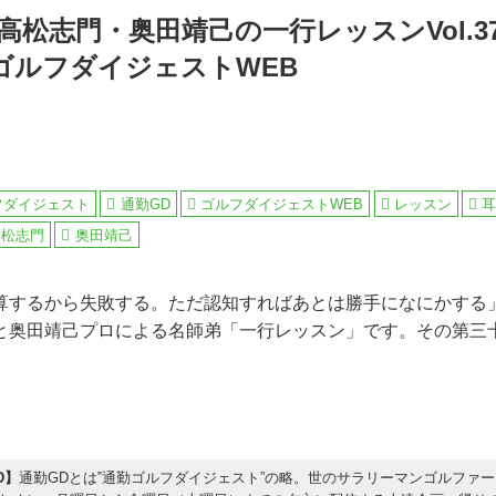
高松志門・奥田靖己の一行レッスンVol.3
ゴルフダイジェストWEB
フダイジェスト
通勤GD
ゴルフダイジェストWEB
レッスン
高松志門
奥田靖己
算するから失敗する。ただ認知すればあとは勝手になにかする
と奥田靖己プロによる名師弟「一行レッスン」です。その第三
D】
通勤GDとは‟通勤ゴルフダイジェスト”の略。世のサラリーマンゴルファ