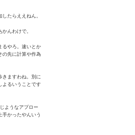
知したらええねん。
あかんわけで。
まるやろ。速いとか
その先に計算や作為
歩きますわね。別に
しよるいうことです
じようなアプロー
上手かったやんいう