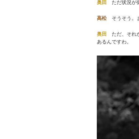
奥田
ただ状況が似
高松
そうそう。ま
奥田
ただ、それが
あるんですわ。