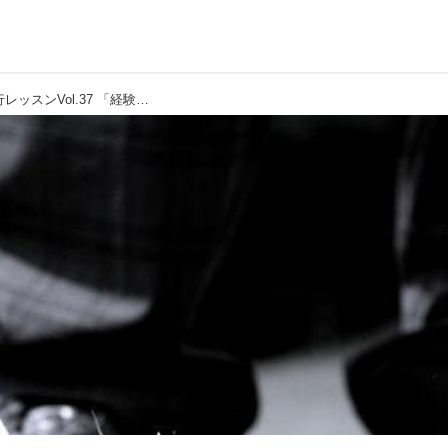
【通勤GD】高松志門・奥田靖己の一行レッスンVol.37 「経験を生かさない」ゴルフダイジェストWEB