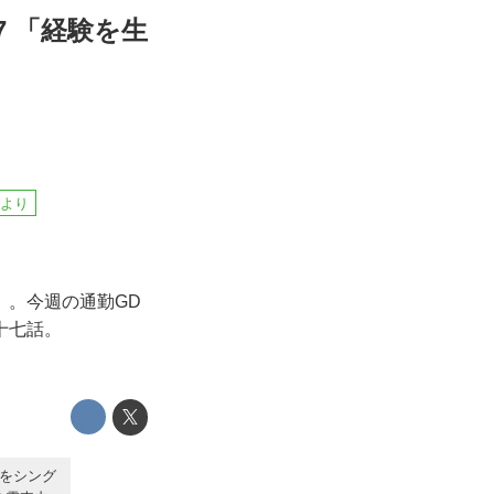
7 「経験を生
耳より
」。今週の通勤GD
十七話。
ーをシング