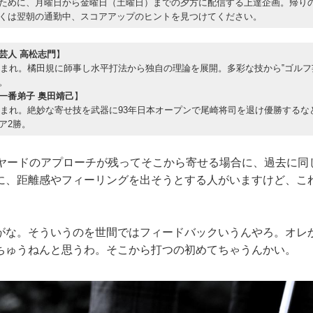
ために、月曜日から金曜日（土曜日）までの夕方に配信する上達企画。帰り
くは翌朝の通勤中、スコアアップのヒントを見つけてください。
芸人 高松志門
】
年生まれ。橘田規に師事し水平打法から独自の理論を展開。多彩な技から‟ゴルフ
。
一番弟子 奥田靖己
】
年生まれ。絶妙な寄せ技を武器に93年日本オープンで尾崎将司を退け優勝するな
ア2勝。
ヤードのアプローチが残ってそこから寄せる場合に、過去に同
に、距離感やフィーリングを出そうとする人がいますけど、こ
な。そういうのを世間ではフィードバックいうんやろ。オレ
ちゅうねんと思うわ。そこから打つの初めてちゃうんかい。