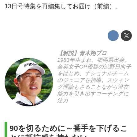
13日号特集を再編集してお届け（前編）。
【解説】青木翔プロ
1983年生まれ、福岡県出身。
全英女子OP優勝の渋野日向子
をはじめ、ナショナルチーム
のジュニアを指導。スウィン
グ理論もさることながら潜在
能力を引き出すコーチングに
注力
90を切るために～番手を下げるこ