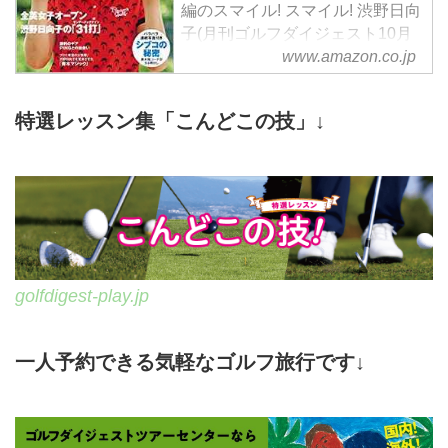
編のスマイル! スマイル! 渋野日向
子(月刊ゴルフダイジェスト10月
号臨時増刊)。アマゾンならポイ
www.amazon.co.jp
ント還元本が多数。ゴルフダイジ
ェスト社編作品ほか、お急ぎ便対
特選レッスン集「こんどこの技」↓
象商品は当日お届けも可能。また
スマイル! スマイル! 渋野日向子
(月刊ゴルフダイジェスト10月号
臨時増刊)もアマゾン配送商品な
ら通常配送無料。
golfdigest-play.jp
一人予約できる気軽なゴルフ旅行です↓