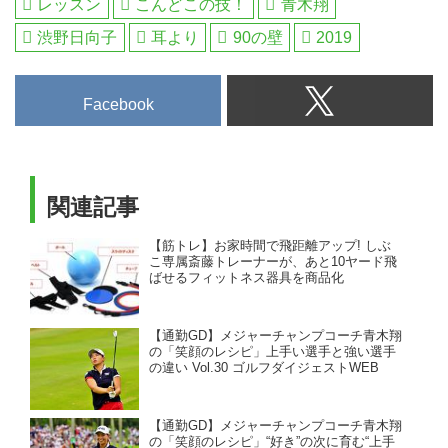
レッスン
こんどこの技！
青木翔
渋野日向子
耳より
90の壁
2019
Facebook
関連記事
【筋トレ】お家時間で飛距離アップ! しぶ
こ専属斎藤トレーナーが、あと10ヤード飛
ばせるフィットネス器具を商品化
【通勤GD】メジャーチャンプコーチ青木翔
の「笑顔のレシピ」上手い選手と強い選手
の違い Vol.30 ゴルフダイジェストWEB
【通勤GD】メジャーチャンプコーチ青木翔
の「笑顔のレシピ」“好き”の次に育む“上手