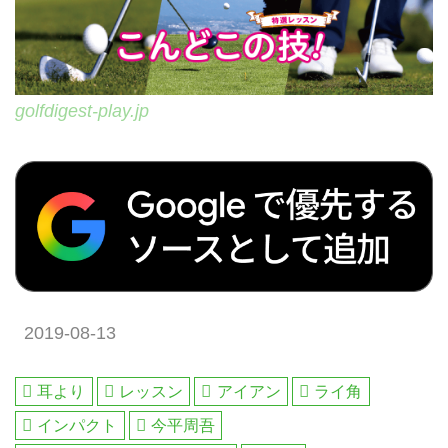
golfdigest-play.jp
2019-08-13
耳より
レッスン
アイアン
ライ角
インパクト
今平周吾