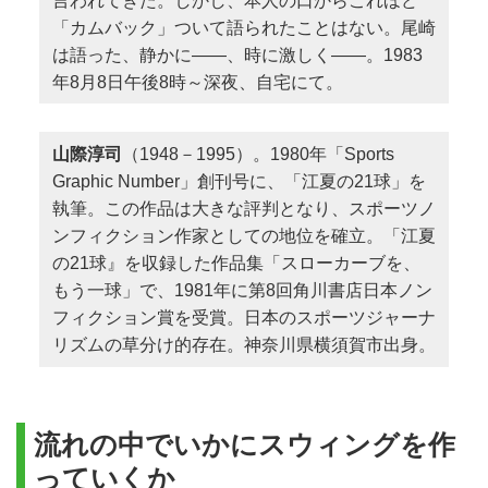
言われてきた。しかし、本人の口からこれほど
「カムバック」ついて語られたことはない。尾崎
は語った、静かに――、時に激しく――。1983
年8月8日午後8時～深夜、自宅にて。
山際淳司
（1948－1995）。1980年「Sports
Graphic Number」創刊号に、「江夏の21球」を
執筆。この作品は大きな評判となり、スポーツノ
ンフィクション作家としての地位を確立。「江夏
の21球』を収録した作品集「スローカーブを、
もう一球」で、1981年に第8回角川書店日本ノン
フィクション賞を受賞。日本のスポーツジャーナ
リズムの草分け的存在。神奈川県横須賀市出身。
流れの中でいかにスウィングを作
っていくか