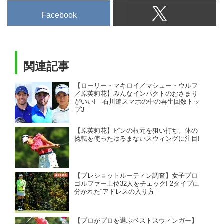
Facebook
関連記事
【ローリー・マキロイ／マシュー・ウルフ
／原英莉花】みんなインパクトのおさまり
がいい! 石川遼スマホの中の再生回数トッ
プ3
【原英莉花】ピンの根元を狙い打ち。体の
捻転を使ったゆるまないスウィングに注目!
【プレショットルーティン調査】女子プロ
ゴルファー上位32人をチェック! 2タイプに
分かれた“アドレスの入り方”
【プロがプロを選ぶベストスウィンガー】