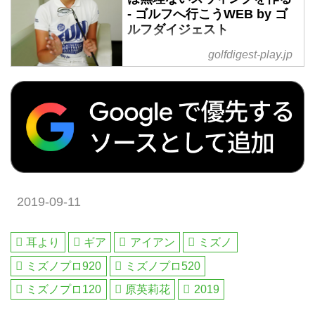
英莉花プロ、吉本ひかるプロが登
- ゴルフへ行こうWEB by ゴ
場。前モデルとの違いや特徴を詳
ルフダイジェスト
しく説明した。
女子ツアーでの活躍が目立つ黄金
golfdigest-play.jp
世代の一人、原英莉花。クラブ選
びの考え方も師匠・ジャンボ尾崎
の教えに従い、レベルアップして
いるようだ。
2019-09-11
耳より
ギア
アイアン
ミズノ
ミズノプロ920
ミズノプロ520
ミズノプロ120
原英莉花
2019