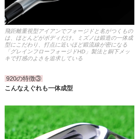
飛距離重視型アイアンでフォージドと名がつくもの
は、ほとんどがボディだけ。ミズノは鍛造の一体成
型にこだわり、打点に近いほど鍛流線が密になる
「グレインフローフォージドHD」製法と銅下メッ
キで打感のよさを追求している
920の特徴③
こんなえぐれも一体成型