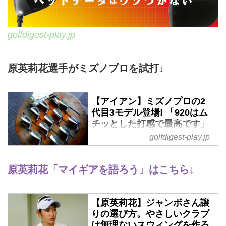
golfdigest-play.jp
原英莉花選手がミズノプロを試打↓
【アイアン】ミズノプロの2
代目3モデル登場! 「920はム
チッとした打感で最高です」
by原英莉花 - ゴルフへ行こう
golfdigest-play.jp
WEB by ゴルフダイジェスト
2017年にフィッティング中心の
原英莉花「マイギアを語ろう」はこちら↓
ニューブランドとした生まれた
「Mizuno Pro（ミズノプロ）」。
その2代目となるアイアンが9月に
【原英莉花】ジャンボさん譲
デビュー。新製品発表会には女子
りの選び方。やさしいクラブ
ツアーを盛り上げる黄金世代の原
は無理ないスウィングを作る