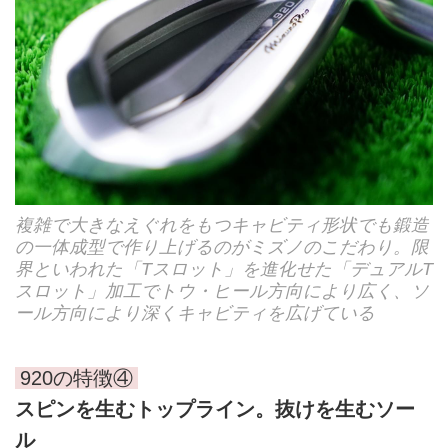
複雑で大きなえぐれをもつキャビティ形状でも鍛造
の一体成型で作り上げるのがミズノのこだわり。限
界といわれた「Tスロット」を進化せた「デュアルT
スロット」加工でトウ・ヒール方向により広く、ソ
ール方向により深くキャビティを広げている
920の特徴④
スピンを生むトップライン。抜けを生むソー
ル