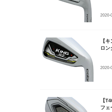
【キ
ロン
【T
フェ