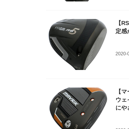
【R
定感
【マ
ウェ
にや