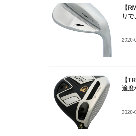
【R
りで
【T
適度