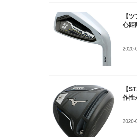
【ツ
心距
【S
作性