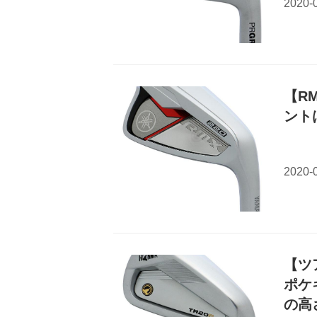
【R
ント
【ツ
ポケ
の高