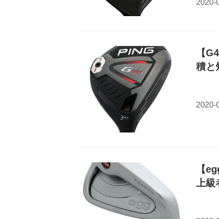
【G
積と
【e
上級