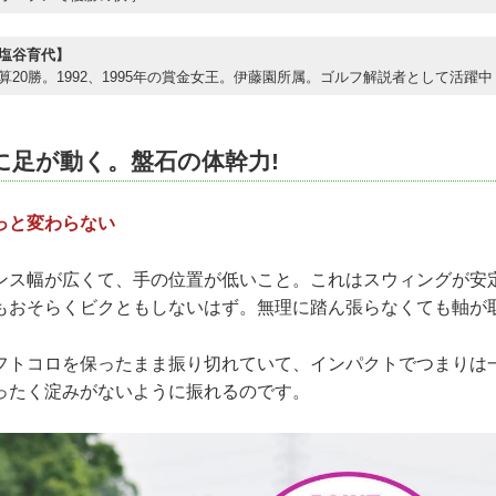
塩谷育代】
算20勝。1992、1995年の賞金女王。伊藤園所属。ゴルフ解説者として活躍中
に足が動く。盤石の体幹力!
っと変わらない
ンス幅が広くて、手の位置が低いこと。これはスウィングが安
もおそらくビクともしないはず。無理に踏ん張らなくても軸が
フトコロを保ったまま振り切れていて、インパクトでつまりは
ったく淀みがないように振れるのです。