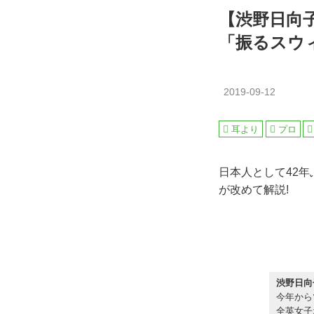
【渋野日向
「振るスウ
2019-09-12
耳より
プロ
日本人として42
が改めて解説!
渋野日向
今年から
全英女子