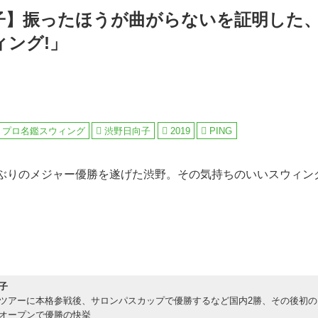
子】振ったほうが曲がらないを証明した
ィング!」
プロ名鑑スウィング
渋野日向子
2019
PING
年ぶりのメジャー優勝を遂げた渋野。その気持ちのいいスウィン
子
ツアーに本格参戦後、サロンパスカップで優勝するなど国内2勝、その後初の
オープンで優勝の快挙