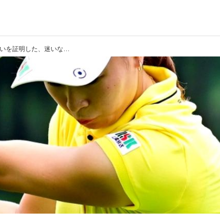
【渋野日向子】振ったほうが曲がらないを証明した、迷いなく「振るスウィング!」