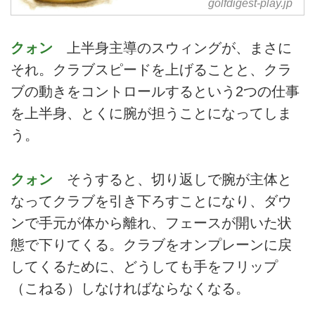
golfdigest-play.jp
2019年10月3日～10月4日 東京
駅・名古屋駅発着 添乗員同行
クォン
上半身主導のスウィングが、まさに
1名様より受付2019年ゴルフダイ
ジェストアワードで、今年度の
それ。クラブスピードを上げることと、クラ
「レッスン オブ ザ イヤー」に輝
ブの動きをコントロールするという2つの仕事
いた吉田洋一郎プロによる初の
を上半身、とくに腕が担うことになってしま
「飛距離アップ&上達合宿」で
す。地面を踏んで飛ばしのエネル
う。
ギーを得るという話題の反力打法
を吉田プロから直接教えてもらえ
クォン
そうすると、切り返しで腕が主体と
る貴重な2日間。合宿会場は、女
子ツアー「スタンレーレディス」
なってクラブを引き下ろすことになり、ダウ
の舞台でもある東名カントリーク
ンで手元が体から離れ、フェースが開いた状
ラブ。上質なトーナメントコース
と300ヤードのドライビングレン
態で下りてくる。クラブをオンプレーンに戻
ジで、反力打法をマスターしまし
してくるために、どうしても手をフリップ
ょ...
（こねる）しなければならなくなる。