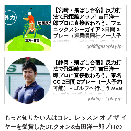
【宮崎・飛ばし合宿】反力打
法で飛距離アップ! 吉田洋一
郎プロに直接教わろう。フェ
ニックスシーガイア 3日間 3
プレー（添乗員同行／一人予
約可能） - ゴルフへ行こう
golfdigest-play.jp
WEB by ゴルフダイジェスト
2019年11月27日～11月29日 羽
【静岡・飛ばし合宿】反力打
田・中部・伊丹発着 添乗員同
法で飛距離アップ! 吉田洋一
行 1名様より受付2019年ゴルフ
郎プロに直接教わろう。東名
ダイジェストアワードで「レッス
CC 2日間 2プレー（一人予約
ン オブ ザ イヤー」に輝いた吉田
可能） - ゴルフへ行こうWEB
洋一郎プロ。話題の反力打法を体
by ゴルフダイジェスト
験&マスターする「飛距離アップ
golfdigest-play.jp
2019年10月3日～10月4日 東京
&上達合宿」を開催します。地面
駅・名古屋駅発着 添乗員同行
を踏んで飛ばしのエネルギーを得
もっと知りたい人はコレ。レッスン オブ ザ イ
1名様より受付2019年ゴルフダイ
るコツを吉田プロから直接教えて
ジェストアワードで、今年度の
もらえる貴重な3日間です。宮崎
ヤーを受賞したDr.クォン&吉田洋一郎プロの
「レッスン オブ ザ イヤー」に輝