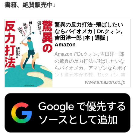
のフェニックスシーガイアリゾー
書籍、絶賛販売中↓
いた吉田洋一郎プロによる初の
トを拠点にレッスン&3プレー。
「飛距離アップ&上達合宿」で
ゴルフが変わる3日間を体験して
す。地面を踏んで飛ばしのエネル
ください。[ツアーコード G-
驚異の反力打法~飛ばしたい
ギーを得るという話題の反力打法
10759 吉田プロ合宿宮崎...
ならバイオメカ | Dr.クォン,
を吉田プロから直接教えてもらえ
吉田洋一郎 |本 | 通販 |
る貴重な2日間。合宿会場は、女
Amazon
子ツアー「スタンレーレディス」
AmazonでDr.クォン, 吉田洋一郎
の舞台でもある東名カントリーク
の驚異の反力打法~飛ばしたいな
ラブ。上質なトーナメントコース
らバイオメカ。アマゾンならポイ
と300ヤードのドライビングレン
ント還元本が多数。Dr.クォン, 吉
ジで、反力打法をマスターしまし
田洋一郎作品ほか、お急ぎ便対象
www.amazon.co.jp
ょ...
商品は当日お届けも可能。また驚
異の反力打法~飛ばしたいならバ
イオメカもアマゾン配送商品なら
通常配送無料。