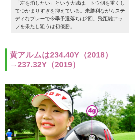
「左を消したい」という大城は、トウ側を重くし
てつかまりすぎを抑えている。未勝利ながらステ
ディなプレーで今季予選落ちは2回。飛距離アッ
プを果たし狙うは初優勝。
黄アルムは234.40Y（2018）
→237.32Y（2019）