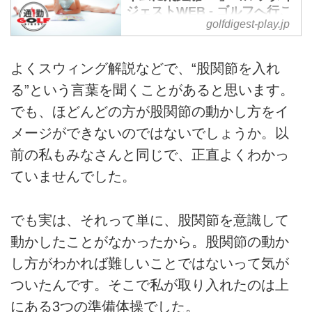
ジェストWEB - ゴルフへ行こ
golfdigest-play.jp
うWEB by ゴルフダイジェス
ト
1年でなんと50ヤードも飛距離を
よくスウィング解説などで、“股関節を入れ
伸ばした『ゴルル』メンバーの小
る”という言葉を聞くことがあると思います。
澤美奈瀬。彼女が飛ぶようになっ
でも、ほどんどの方が股関節の動かし方をイ
た秘訣をお伝えする本連載。今回
は3回にわたってお伝えしてきた
メージができないのではないでしょうか。以
飛ぶようになるストレッチの最終
前の私もみなさんと同じで、正直よくわかっ
回。家の中で気軽にできて飛ばせ
ていませんでした。
る身体が手に入る柔軟法を教えて
もらった。今週の通勤GDは「ミ
ナセの小部屋」。
でも実は、それって単に、股関節を意識して
動かしたことがなかったから。股関節の動か
し方がわかれば難しいことではないって気が
ついたんです。そこで私が取り入れたのは上
にある3つの準備体操でした。