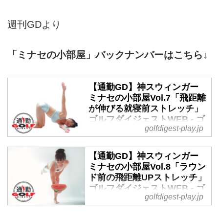
週刊GDより
「ミナセの小部屋」バックナンバーはこちら↓
【通勤GD】神スウィンガー
ミナセの小部屋Vol.7「飛距離
が伸びる就寝前ストレッチ」
ゴルフダイジェストWEB - ゴ
golfdigest-play.jp
ルフへ行こうWEB by ゴルフ
ダイジェスト
【通勤GD】神スウィンガー
1年でなんと50ヤードも飛距離を
ミナセの小部屋Vol.8「ラウン
伸ばした『ゴルル』メンバーの小
ド前の飛距離UPストレッチ」
澤美奈瀬。彼女が飛ぶようになっ
ゴルフダイジェストWEB - ゴ
た秘訣をお伝えする本連載7回目
golfdigest-play.jp
ルフへ行こうWEB by ゴルフ
は「ストレッチ」について。
ダイジェスト