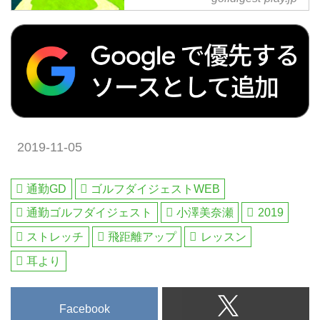
行／一人予約可能） - ゴルフ
ールのゴルフコースが3つあり、
へ行こうWEB by ゴルフダイ
今回の旅行では海沿いの絶景コー
ジェスト
スでラウンドレッスンが受けられ
2019年11月27日～11月29日 羽
ます。先生は横田英治プロ。やや
田・中部・伊丹発着 添乗員同行 1
こしい体の細部の動きよりも、リ
名様より受付2019年ゴルフダイ
ズムとバランスを重視したレッス
ジェストアワードで「レッスン
ンは目からウロコの連続になるは
オブ ザ イヤー」に輝いた吉田洋
ず、3日間で必ず上達します!...
一郎プロ。話題の反力打法を体験
2019-11-05
&マスターする「飛距離アップ&
上達合宿」を開催します。地面を
踏んで飛ばしのエネルギーを得る
通勤GD
ゴルフダイジェストWEB
コツを吉田プロから直接教えても
通勤ゴルフダイジェスト
小澤美奈瀬
2019
らえる貴重な3日間です。宮崎の
フェニックスシーガイアリゾート
ストレッチ
飛距離アップ
レッスン
を拠点にレッスン&3プレー。ゴ
耳より
ルフが変わる3日間を体験してく
ださい。[ツアーコード G-10759
吉田プロ合宿宮崎...
Facebook