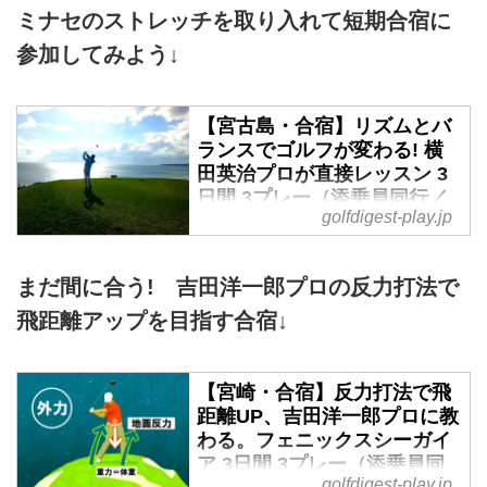
1年でなんと50ヤードも飛距離を
ミナセのストレッチを取り入れて短期合宿に
伸ばした『ゴルル』メンバーの小
参加してみよう↓
澤美奈瀬。彼女が飛ぶようになっ
た秘訣をお伝えする本連載8回目
のテーマは「スタート前ストレッ
【宮古島・合宿】リズムとバ
チ」。スタート30分前に行うだけ
ランスでゴルフが変わる! 横
で飛距離アップにつながるという
田英治プロが直接レッスン 3
魔法のストレッチを教えてもらっ
日間 3プレー（添乗員同行／
た。今週の通勤GDは「ミナセの
golfdigest-play.jp
一人予約可能） - ゴルフへ行
小部屋」です。
こうWEB by ゴルフダイジェ
スト
まだ間に合う! 吉田洋一郎プロの反力打法で
2020年1月26日～1月28日 羽田・
飛距離アップを目指す合宿↓
中部・関空発着 添乗員同行 1名様
より受付沖縄本島の那覇から約
300キロに位置する宮古島。白い
【宮崎・合宿】反力打法で飛
砂浜、珊瑚礁の海、緑のターフ、
距離UP、吉田洋一郎プロに教
無料で通行できる絶景の橋、人気
わる。フェニックスシーガイ
の景勝地があり最高のディスティ
ア 3日間 3プレー（添乗員同
ネーションです。宮古島には18ホ
golfdigest-play.jp