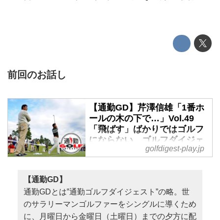
前回のお話し
【通勤GD】芹澤信雄「1番ホ
ールの木の下で…」Vol.49
「飛ばす」ばかりではゴルフ
にならない ゴルフダイジェ
golfdigest-play.jp
ストWEB - ゴルフへ行こう
WEB by ゴルフダイジェスト
トッププロのショット精度はすご
【通勤GD】
いが、それでもピンばかり狙わず
通勤GDとは‟通勤ゴルフダイジェスト”の略。世
つねにミスしたときのことを考え
のサラリーマンゴルファーをシングルに導くため
て、大叩きしない保険をかけてい
に、月曜日から金曜日（土曜日）までの夕方に配