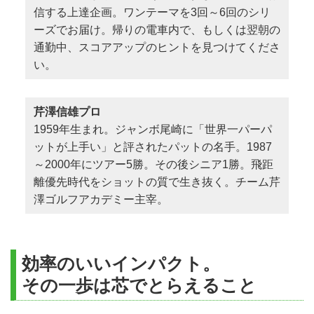
る。ミスの確率も、ミスしたとき
信する上達企画。ワンテーマを3回～6回のシリ
の幅も、ずっと大きいアマチュア
ーズでお届け。帰りの電車内で、もしくは翌朝の
はもっとマネジメントを意識すべ
通勤中、スコアアップのヒントを見つけてくださ
きだと芹澤信雄プロ。今週の通勤
い。
GDは芹澤信雄「1番ホールの木の
下で…」。その第49回。
芹澤信雄プロ
1959年生まれ。ジャンボ尾崎に「世界一パーパ
ットが上手い」と評されたパットの名手。1987
～2000年にツアー5勝。その後シニア1勝。飛距
離優先時代をショットの質で生き抜く。チーム芹
澤ゴルフアカデミー主宰。
効率のいいインパクト。
その一歩は芯でとらえること