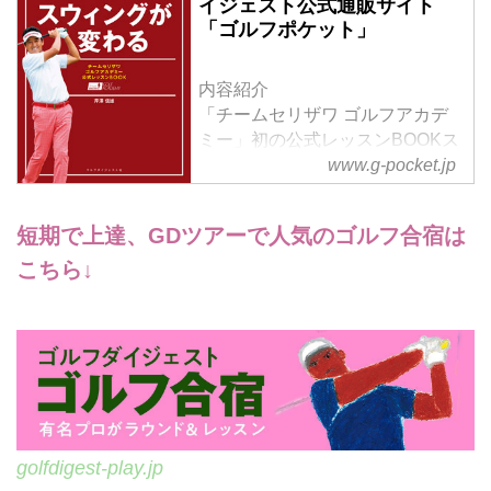
イジェスト公式通販サイト
「ゴルフポケット」
内容紹介
「チームセリザワ ゴルフアカデ
ミー」初の公式レッスンBOOKス
www.g-pocket.jp
ウィング作りの基本とスコアを引
き上げるコツが学べます！
短期で上達、GDツアーで人気のゴルフ合宿は
「飛ばしたい！」「スコアアップ
したい！」と思ったら、飛ばしの
こちら↓
理論や
アプローチのコツをマスターする
より、まずは「スウィングを整え
ること」がいちばんの近道。スウ
ィングを整えることは、ショット
の精度を高め、飛距離を伸ばすの
はもちろん、基本能力を高め、ス
golfdigest-play.jp
コアアップの伸びしろを大きくし