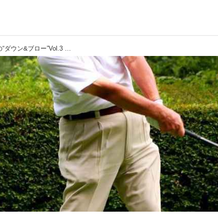
【通勤GD】ゴルフレジェンド陳清波の“ダウン&ブロー”Vol.3 「フェースを返す、返さないは同義だ」 ゴルフダイジェストWEB