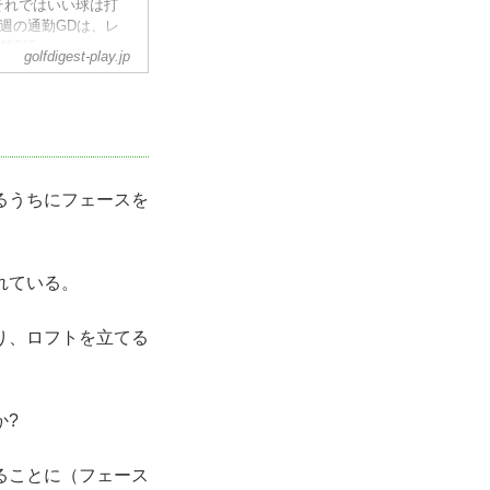
それではいい球は打
週の通勤GDは、レ
第2話。
golfdigest-play.jp
るうちにフェースを
れている。
り、ロフトを立てる
か?
ることに（フェース