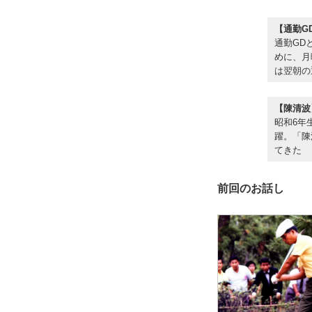
【通勤G
通勤GD
めに、月
は翌朝の
【陳清波
昭和6年
躍。「陳
てきた
前回のお話し