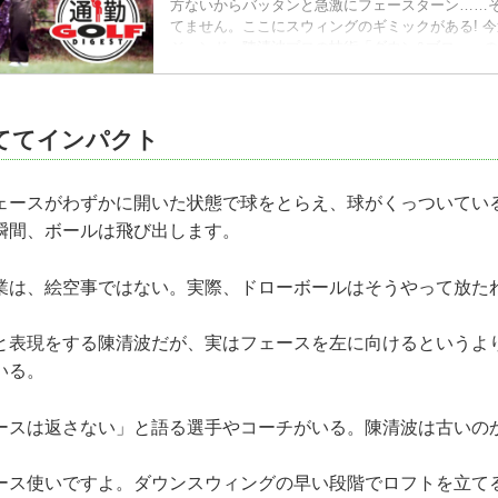
方ないからバッタンと急激にフェースターン……
てません。ここにスウィングのギミックがある! 今
ジェンド・陳清波プロの技術「ダウン&ブロー」の
ててインパクト
ースがわずかに開いた状態で球をとらえ、球がくっついてい
瞬間、ボールは飛び出します。
業は、絵空事ではない。実際、ドローボールはそうやって放た
と表現をする陳清波だが、実はフェースを左に向けるというよ
いる。
ースは返さない」と語る選手やコーチがいる。陳清波は古いの
ース使いですよ。ダウンスウィングの早い段階でロフトを立て