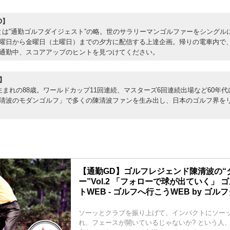
D】
とは‟通勤ゴルフダイジェスト”の略。世のサラリーマンゴルファーをシングル
曜日から金曜日（土曜日）までの夕方に配信する上達企画。帰りの電車内で
通勤中、スコアアップのヒントを見つけてください。
】
生まれの88歳。ワールドカップ11回連続、マスターズ6回連続出場など60年代
清波のモダンゴルフ」で多くの陳清波ファンを生み出し、日本のゴルフ界を
【通勤GD】ゴルフレジェンド陳清波の“
ー”Vol.2 「フォローで球が出ていく」
トWEB - ゴルフへ行こうWEB by ゴ
ソーッとクラブを振り上げて、インパクトにソー
れ、フェースが開いているじゃないか? という人