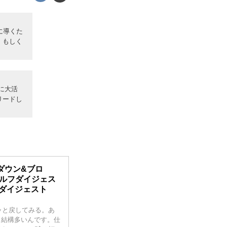
に導くた
、もしく
に大活
リードし
ダウン&ブロ
 ゴルフダイジェス
ルフダイジェスト
ッと戻してみる。あ
、結構多いんです。仕