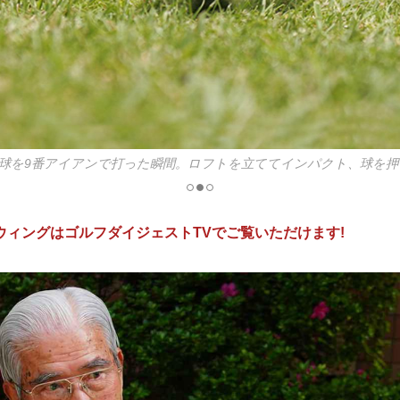
球を9番アイアンで打った瞬間。ロフトを立ててインパクト、球を押
球を9番アイアンで打った瞬間。ロフトを立ててインパクト、球を押
ウィングはゴルフダイジェストTVでご覧いただけます!