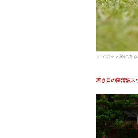
ディボット跡にある
ディボット跡にある
若き日の陳清波ス