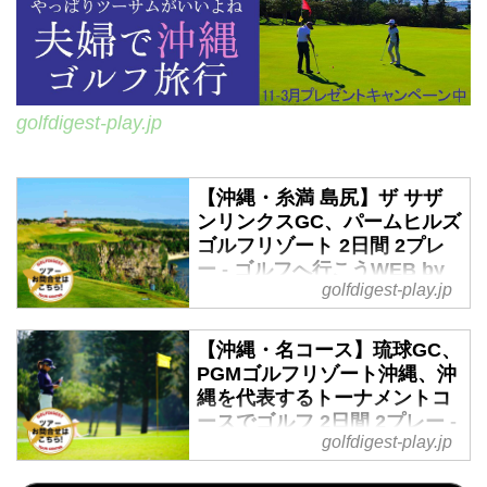
golfdigest-play.jp
【沖縄・糸満 島尻】ザ サザ
ンリンクスGC、パームヒルズ
ゴルフリゾート 2日間 2プレ
ー - ゴルフへ行こうWEB by
golfdigest-play.jp
ゴルフダイジェスト
2019年12月1日～2020年3月31日
【沖縄・名コース】琉球GC、
羽田発着 2名様より受付 那覇空港
PGMゴルフリゾート沖縄、沖
からも近い、沖縄本島の南にある
縄を代表するトーナメントコ
2コースを回る旅行です。広々と
ースでゴルフ 2日間 2プレー -
したフラットなコースが続くパー
golfdigest-play.jp
ゴルフへ行こうWEB by ゴル
ムヒルズゴルフリゾートは、初心
フダイジェスト
者から上級者まで楽しめるコー