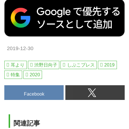
ス。ザ・サザンリンクスゴルフク
2019年12月01日～2020年02月29
ラブは、40メートルを超す断崖絶
日 羽田発着 3名様より受付那覇か
壁の名物ホールなど、南海の大パ
ら車で約60分の男子プロトーナメ
ノラマコースです。毎日出発可能
ントコース「PGMゴルフリゾー
な2日間です。[ツアーコード F-
ト沖縄」は、青木功プロが改造監
11061 ザ・サザンリンクスGC＆
修を手掛けた、東シナ海を見下ろ
パームヒルズGR2日間】
す大人気のコース。「琉球ゴルフ
2019-12-30
倶楽部」は、毎年女子プロトーナ
メントを開催する那覇を代表する
ゴルフ場。沖縄を代表するトーナ
耳より
渋野日向子
しぶこプレス
2019
メントコースを巡る2日間です。
特集
2020
[ツアーコード F-11060 琉球GC＆
PGMGR沖縄2日間]
Facebook
関連記事