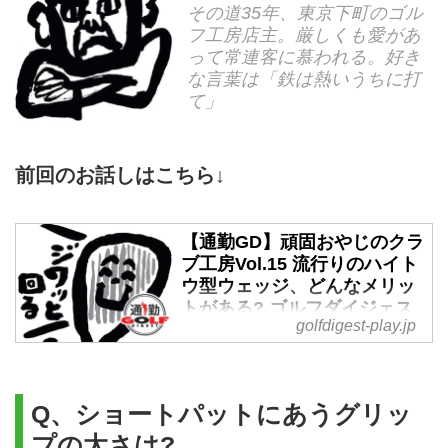
その道35年、東京下町のゴル
フ工房店主。厳しくも愛があ
って常連客に慕われる。好き
な言葉は「鉄は熱いうちに打
て」
前回のお話しはこちら↓
【通勤GD】頑固おやじのクラ
ブ工房Vol.15 流行りのハイト
ウ型ウェッジ、どんなメリッ
トがある? ゴルフダイジェス
golfdigest-play.jp
トWEB - ゴルフへ行こう
WEB by ゴルフダイジェスト
世界のトッププロたちが愛用す
る、最近流行の『ハイトウ』型ウ
Q、ショートパットにあうグリッ
ェッジ。オヤジさんのウェッジ論
プの太さは?