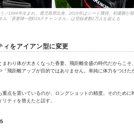
／1994年生まれ、鹿児島県出身。2019年はシード獲得、初優勝が
ャンネル「香妻陣一朗GOLFチャンネル」は登録者数2万人を超える
ティをアイアン型に変更
とまわり体が大きくなった香妻。飛距離全盛の時代だからこそ
や「飛距離アップが目的ではありません。単純に体力をつけた
も重点を置いているのが、ロングショットの精度。そのために
ィリティを替えたと話す。
5