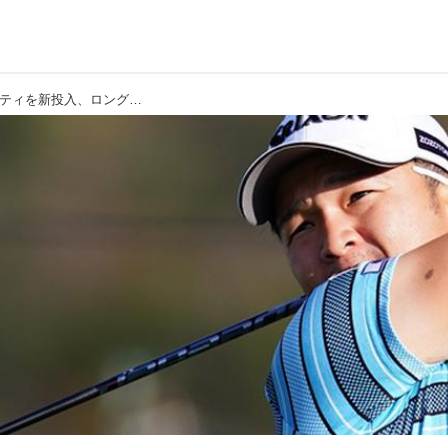
【香妻陣一朗】アイアン型ユーティリティを新投入、ロングショットの精度を考えたクラブセッティング