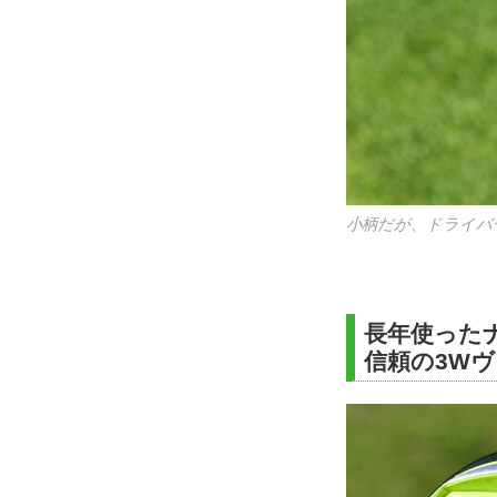
小柄だが、ドライバ
長年使った
信頼の3W