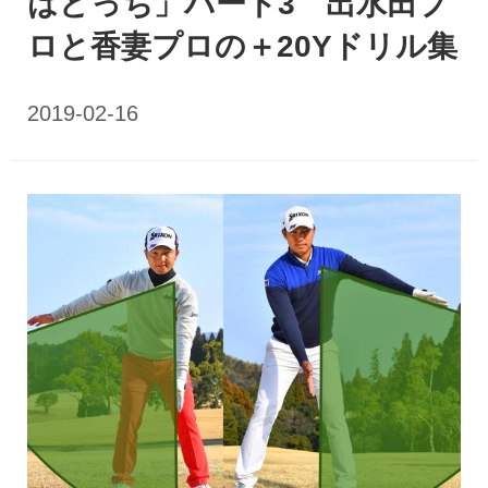
はどっち」パート3 出水田プ
ロと香妻プロの＋20Yドリル集