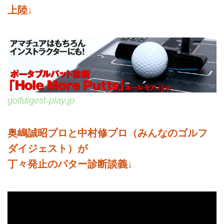
上陸↓
golfdigest-play.jp
奥嶋誠昭プロと中村修プロ（みんなのゴルフ
ダイジェスト）が
丁々発止のパター診断談義↓