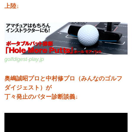
上陸↓
golfdigest-play.jp
奥嶋誠昭プロと中村修プロ（みんなのゴルフ
ダイジェスト）が
丁々発止のパター診断談義↓