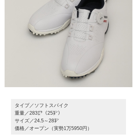
タイプ／ソフトスパイク
重量／283㌘（25㌢）
サイズ／24.5～28㌢
価格／オープン（実勢1万5950円）