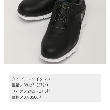
タイプ／スパイクレス
重量／381㌘（27㌢）
サイズ／24.5～27.5㌢
価格／3万8500円