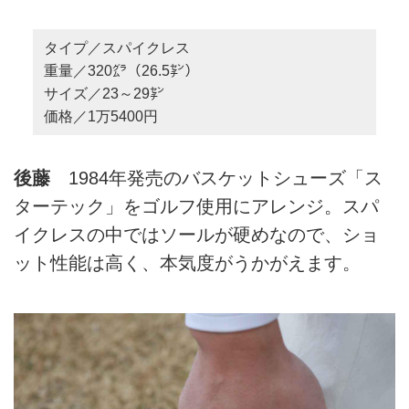
タイプ／スパイクレス
重量／320㌘（26.5㌢）
サイズ／23～29㌢
価格／1万5400円
後藤
1984年発売のバスケットシューズ「ス
ターテック」をゴルフ使用にアレンジ。スパ
イクレスの中ではソールが硬めなので、ショ
ット性能は高く、本気度がうかがえます。