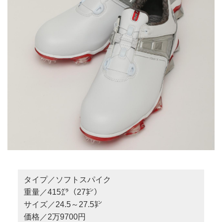
タイプ／ソフトスパイク
重量／415㌘（27㌢）
サイズ／24.5～27.5㌢
価格／2万9700円