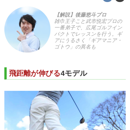
【解説】後藤悠斗プロ
雑巾王子こと武市悦宏プロの
一番弟子で、広尾ゴルフイン
パクトでレッスンを行う。ギ
アにうるさく「ギアマニア・
ゴトウ」の異名も
飛距離が伸びる
4モデル