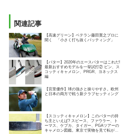
関連記事
【高速グリーン】ベテラン藤田寛之プロに
聞く 「小さく打ち抜くパッティング」
【パター】2020年のエースパターはこれだ!
最新おすすめモデルを一挙試打② ピン、ス
コッティキャメロン、PRGR、ヨネックス
編
【宮里優作】球の強さと操りやすさ。欧州
と日本の両方で戦う新クラブセッティング
【スコッティキャメロン】このパターの持
ち主といえば? スピース、ファウラー、ト
ーマス、ケプカ、タイガー、PGAツアーの
キャメロン図鑑。東京で実物を見て転がし