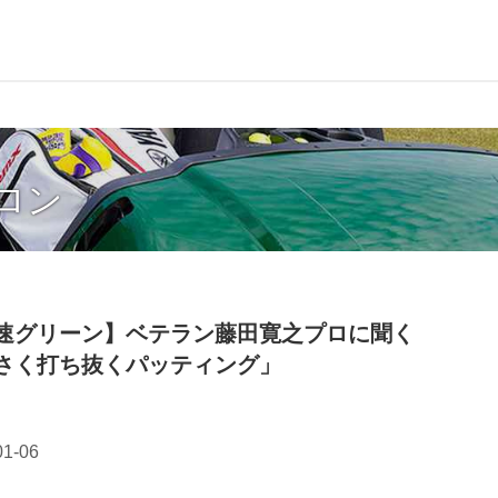
ロン
速グリーン】ベテラン藤田寛之プロに聞く
さく打ち抜くパッティング」