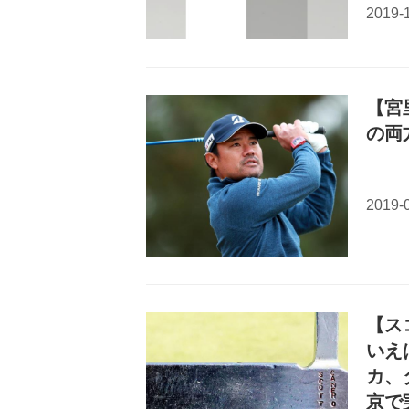
【宮
の両
【ス
いえ
カ、
京で