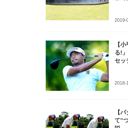
【小
る!
セッ
【パ
て‟