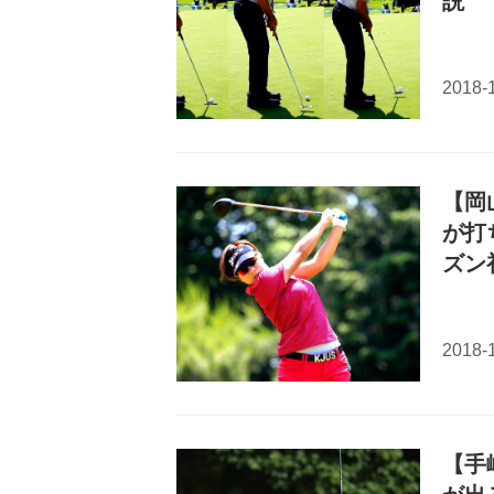
説
【岡
が打
ズン
【手