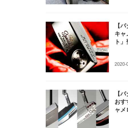
【パ
キャ
ト」
【パ
おす
ャメ