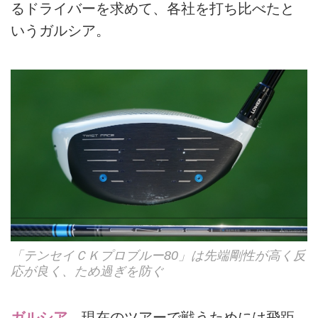
るドライバーを求めて、各社を打ち比べたと
いうガルシア。
「テンセイＣＫプロブルー80」は先端剛性が高く反
応が良く、ため過ぎを防ぐ
ガルシア
現在のツアーで戦うためには飛距