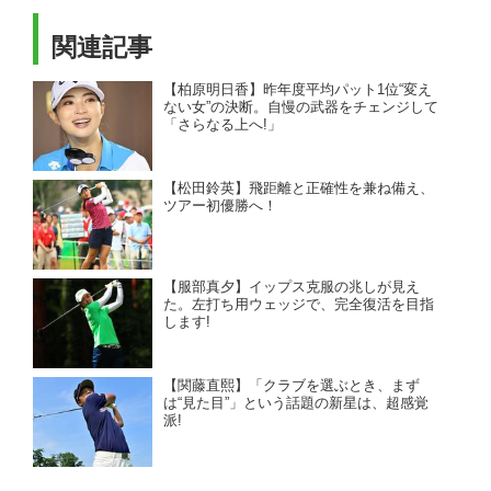
関連記事
【柏原明日香】昨年度平均パット1位“変え
ない女”の決断。自慢の武器をチェンジして
「さらなる上へ!」
【松田鈴英】飛距離と正確性を兼ね備え、
ツアー初優勝へ！
【服部真夕】イップス克服の兆しが見え
た。左打ち用ウェッジで、完全復活を目指
します!
【関藤直熙】「クラブを選ぶとき、まず
は“見た目”」という話題の新星は、超感覚
派!