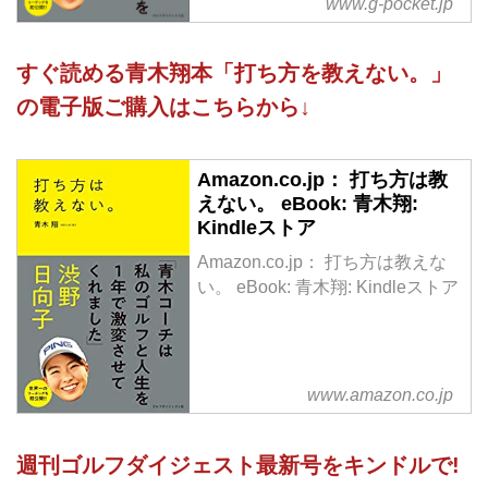
www.g-pocket.jp
チ、青木翔が初めて公開する「世
界一の指導法」
すぐ読める青木翔本「打ち方を教えない。」
青木コーチが実践するのは、
の電子版ご購入はこちらから↓
選手にすべてを教えようとする
「ティーチング」ではなく、
選手自らに考えさせ、選手の成長
Amazon.co.jp： 打ち方は教
を促す「コーチング」。
えない。 eBook: 青木翔:
ゴルフ上達だけではなく、仕事で
Kindleストア
部下を指導したり、
Amazon.co.jp： 打ち方は教えな
子どもを育てる上でも役立ちま
い。 eBook: 青木翔: Kindleストア
す。
目標に向かって頑張っている、す
べての人に読んでほしい...
www.amazon.co.jp
週刊ゴルフダイジェスト最新号をキンドルで!