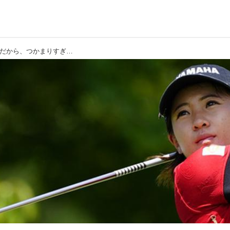
【永井花奈】右へのミスは絶対に嫌！だから、つかまりすぎるくらいがちょうどいい