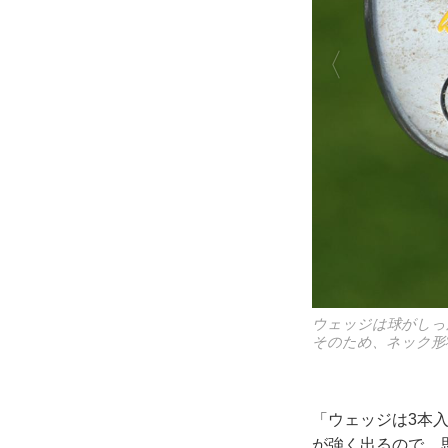
そのため、ネック
「ウェッジは3本
が強く出るので、