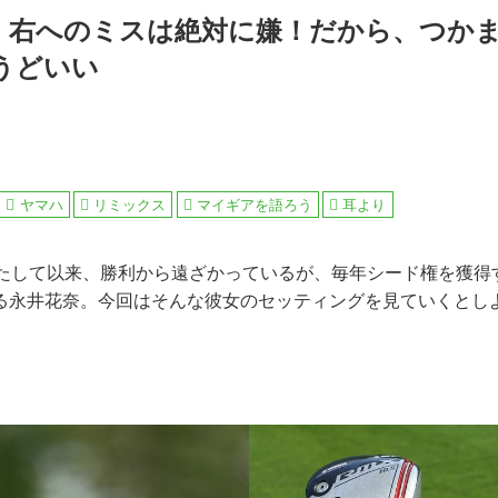
】右へのミスは絶対に嫌！だから、つか
うどいい
ヤマハ
リミックス
マイギアを語ろう
耳より
果たして以来、勝利から遠ざかっているが、毎年シード権を獲得
る永井花奈。今回はそんな彼女のセッティングを見ていくとし