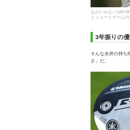
ながいかな／199
とショートゲームの
3年振りの
そんな永井の持ち
さ」だ。