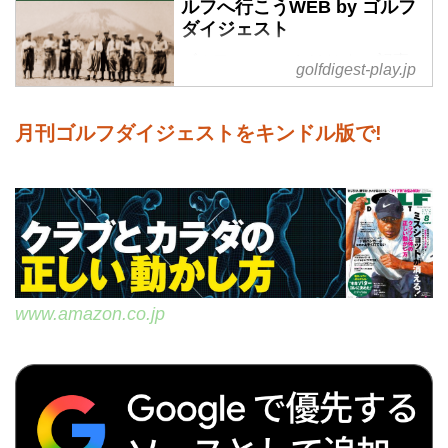
ルフへ行こうWEB by ゴルフ
ダイジェスト
ゴルフコースことはじめ の記事
golfdigest-play.jp
一覧 - 国内ゴルフ旅行、ハワイ・
アメリカ・英国・スコットラン
ド・欧州・タイ・ベトナム…海外
月刊ゴルフダイジェストをキンドル版で!
ゴルフ旅行をご案内。ゴルフ会員
権の売買、ゴルフダイジェストだ
けのお得なメンバーシップ情報。
初心者から上級者まで楽しめる厳
選ゴルフ特集を日々配信。編集の
目利きが作るゴルフダイジェスト
の総合サイト「ゴルフへ行こう
www.amazon.co.jp
WEB byゴルフダイジェスト」