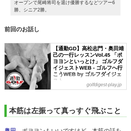
オープンで尾崎将司を退け優勝するなどツアー6
勝、シニア2勝。
前回のお話し
【通勤GD】高松志門・奥田靖
己の一行レッスンVol.45 「ポ
ヨヨンといっとけ」 ゴルフダ
イジェストWEB - ゴルフへ行
こうWEB by ゴルフダイジェ
スト
golfdigest-play.jp
「外れたスウィングでも曲がりも
少なくそこそこの場所に飛ぶ」。
今週の通勤GDは、高松志門プロ
本筋は左振って真っすぐ飛ぶこと
と奥田靖己プロによる名師弟「一
行レッスン」です。その第四十五
話。
奥田
ポヨヨンもいいですけど、本筋の話を