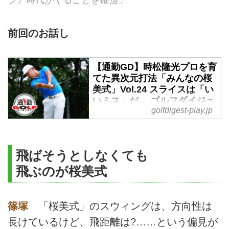
前回のお話し
【通勤GD】時松隆光プロを育
てた異次元打法「みんなの桜
美式」Vol.24 スライスは「い
いミス」だ。 ゴルフダイジェ
golfdigest-play.jp
ストWEB - ゴルフへ行こう
WEB by ゴルフダイジェスト
フェードこそ最強の球筋だと篠塚
氏。それはなぜか。今週の通勤
飛ばそうとしなくても
GDは「みんなの桜美式」
飛ぶのが桜美式
Vol.24。
篠塚
「桜美式」のスウィングは、方向性は
長けているけど、飛距離は?……という偏見が