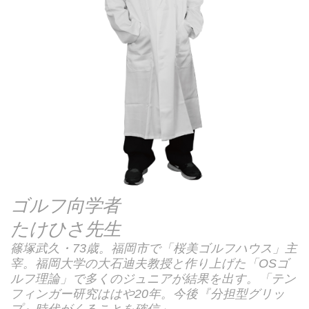
ゴルフ向学者
たけひさ先生
篠塚武久・73歳。福岡市で「桜美ゴルフハウス」主
宰。福岡大学の大石迪夫教授と作り上げた「OSゴ
ルフ理論」で多くのジュニアが結果を出す。「テン
フィンガー研究ははや20年。今後『分担型グリッ
プ』時代がくることを確信」