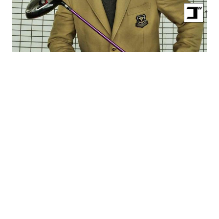
↑
【10本で握る】テンフィンガ
ーグリップで300ヤードを飛ば
す高校2年! 篠塚武久先生が教
え子、出利葉太一郎くんのスウ
ィングを解説